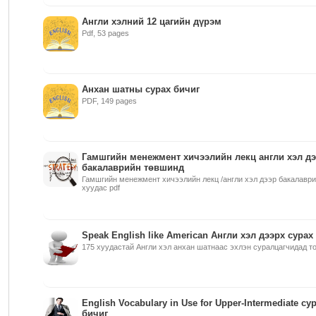
Англи хэлний 12 цагийн дүрэм
Pdf, 53 pages
Анхан шатны сурах бичиг
PDF, 149 pages
Гамшгийн менежмент хичээлийн лекц англи хэл д
бакалаврийн төвшинд
Гамшгийн менежмент хичээлийн лекц /англи хэл дээр бакалаври
хуудас pdf
Speak English like American Англи хэл дээрх сурах
175 хуудастай Англи хэл анхан шатнаас эхлэн суралцагчидад 
English Vocabulary in Use for Upper-Intermediate су
бичиг