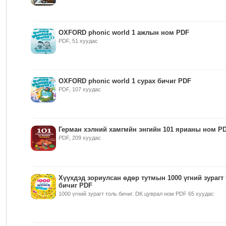
OXFORD phonic world 1 ажлын ном PDF
PDF, 51 хуудас
OXFORD phonic world 1 сурах бичиг PDF
PDF, 107 хуудас
Герман хэлний хамгмйн энгийн 101 ярианы ном P
PDF, 209 хуудас
Хүүхдэд зориулсан өдөр тутмын 1000 үгний зурагт
бичиг PDF
1000 үгний зурагт толь бичиг. DK цуврал ном PDF 65 хуудас