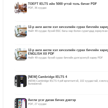
TOEFT IELTS ийн 5000 үгтэй толь бичиг PDF
PDF, 36 хуудас
12-р анги англи хэл хичээлийн сурах бичгийн хари
Нийт 49 хуудас бүхий ЕБС багш нар болон сурагчдад зориулсан
12-р анги англи хэл хичээлийн сурах бичгийн хари
ENGLISH XII PDF
Нийт 49 хуудас бүхий сурах бичгийн дэлгэрэнгүй хариу PDF
[NEW] Cambridge IELTS 4
[NEW] Cambridge IELTS 4 pdf өргөтгөлтэй, 102 хуудастай, хэвлэ
боломжтой.
Англи үсэг дагаж бичих дэвтэр
PDF, 27 хуудас