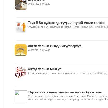
Word file, 3 хуудас
Toys R Us сүлжээ дэлгүүрийн тухай Англи хэлээр
хуудасны тоо 54, файлын өргөтгөл Power Point Англи хэлний бие 
Англи хэлний гишүүн өгүүлбэрүүд
Word file, 2 хуудас
Хятад хэлний 6000 үг
Хятад хэлний дээд түвшинд суралцагчын мэдвэл зохих 6000 үг,
11-р ангийн ээлжит хичээл англи хэл бүтэн жил
11-р ангийн ээлжит хичээл англи хэл бүтэн жил Module1: Human Vo
Welcome to learning Lesson topic: Language in the world Length of l