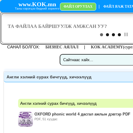
www.KOK.mn
|
ФАЙЛ ОРУУЛАХ
ФАЙЛ ЯАЖ ТАТА
Таны хэрэгцээ бидний зорилго
САНАЛ БОЛГОХ:
|
БИЗНЕС АЯЛАЛ
KOK ACADEMY(сурга
Англи хэлний сурах бичгүүд, хичээлүүд
Англи хэлний сурах бичгүүд, хичээлүүд
OXFORD phonic world 4 дасгал ажлын дэвтэр PDF
PDF, 51 хуудас