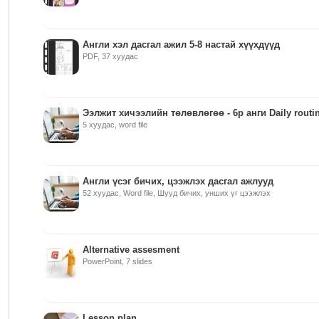
Англи хэл дасгал ажил 5-8 настай хүүхдүүд
PDF, 37 хуудас
Ээлжит хичээлийн төлөвлөгөө - 6р анги Daily routi
5 хуудас, word file
Англи үсэг бичих, цээжлэх дасгал ажлууд
52 хуудас, Word file, Шууд бичих, унших үг цээжлэх
Alternative assesment
PowerPoint, 7 slides
Lesson plan