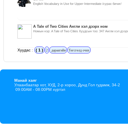
English Vocabulary in Use for Upper-Intermediate /сурах бичиг/
A Tale of Two Cities Англи хэл дээрх ном
Номын нэр: A Tale of Two Cities Хуудсын тоо: 347 Англи хэл дээр
Хуудас :
( 1 )
2
дараагийн
Төгсгөлд очих
Манай хаяг
Улаанбаатар хот, ХУД, 2-р хороо, Дунд Гол гудамж, 34-2
09:00AM - 08:00PM хүртэл