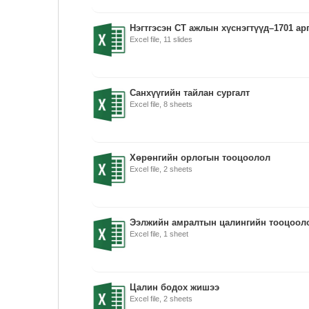
Нэгтгэсэн СТ ажлын хүснэгтүүд–1701 ар
Excel file, 11 slides
Санхүүгийн тайлан сургалт
Excel file, 8 sheets
Хөрөнгийн орлогын тооцоолол
Excel file, 2 sheets
Ээлжийн амралтын цалингийн тооцоол
Excel file, 1 sheet
Цалин бодох жишээ
Excel file, 2 sheets