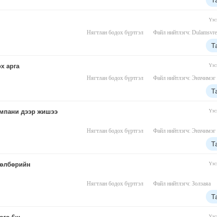
Т
Үзс
Нягтлан бодох бүртгэл
Файл нийтлэгч: Dulamsvre
Т
х арга
Үзс
Нягтлан бодох бүртгэл
Файл нийтлэгч: Энхчимэг
Т
омпани дээр жишээ
Үзс
Нягтлан бодох бүртгэл
Файл нийтлэгч: Энхчимэг
Т
төлбөрийн
Үзс
Нягтлан бодох бүртгэл
Файл нийтлэгч: Золзаяа
Т
Үзс