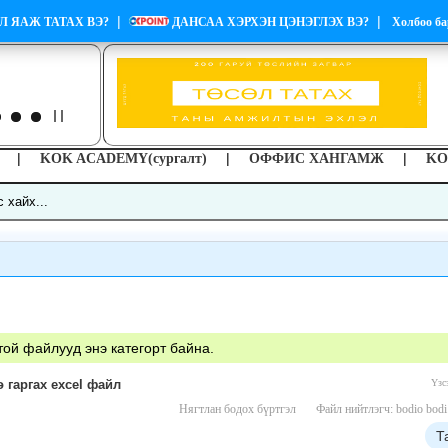
|
|
Л ЯАЖ ТАТАХ ВЭ?
ДАНСАА ХЭРХЭН ЦЭНЭГЛЭХ ВЭ?
Холбоо ба
|
|
|
KOK ACADEMY(сургалт)
ОФФИС ХАНГАМЖ
KO
той файлууд энэ категорт байна.
 гаргах excel файл
Үзс
Нягтлан бодох бүртгэл
Файл нийтлэгч: bodio bodi
Т