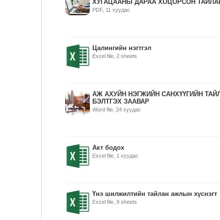
ХУГАЦААНЫ ДАРАА ХОЦОРСОН ТАЙЛАН
PDF, 11 хуудас
Цалингийн нэгтгэл
Excel file, 2 sheets
АЖ АХУЙН НЭГЖИЙН САНХҮҮГИЙН ТАЙ
БЭЛТГЭХ ЗААВАР
Word file, 24 хуудас
Акт бодох
Excel file, 1 хуудас
Үнэ шилжилтийн тайлан ажлын хүснэгт
Excel file, 9 sheets