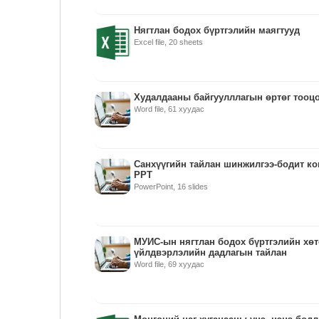
Нягтлан бодох бүртгэлийн маягтууд
Excel file, 20 sheets
Худалдааны байгуулллагын өртөг тооцо
Word file, 61 хуудас
Санхүүгийн тайлан шинжилгээ-бодит к
PPT
PowerPoint, 16 slides
МУИС-ын нягтлан бодох бүртгэлийн хө
үйлдвэрлэлийн дадлагын тайлан
Word file, 69 хуудас