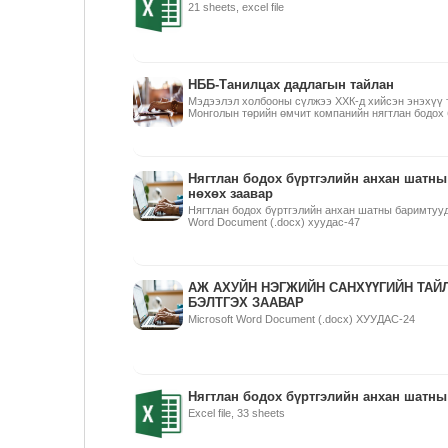
21 sheets, excel file
НББ-Танилцах дадлагын тайлан
Мэдээлэл холбооны сүлжээ ХХК-д хийсэн энэхүү 
Монголын төрийн өмчит компанийн нягтлан бодох б
Нягтлан бодох бүртгэлийн анхан шатны
нөхөх заавар
Нягтлан бодох бүртгэлийн анхан шатны баримтууд 
Word Document (.docx) хуудас-47
АЖ АХУЙН НЭГЖИЙН САНХҮҮГИЙН ТАЙ
БЭЛТГЭХ ЗААВАР
Microsoft Word Document (.docx) ХУУДАС-24
Нягтлан бодох бүртгэлийн анхан шатны
Excel file, 33 sheets