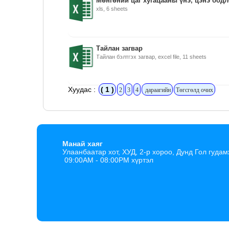
Мөнгөний цаг хугацааны үнэ, цэнэ бодл
xls, 6 sheets
Тайлан загвар
Тайлан бэлтгэх загвар, excel file, 11 sheets
Хуудас :
( 1 )
2
3
4
дараагийн
Төгсгөлд очих
Манай хаяг
Улаанбаатар хот, ХУД, 2-р хороо, Дунд Гол гудам
09:00AM - 08:00PM хүртэл