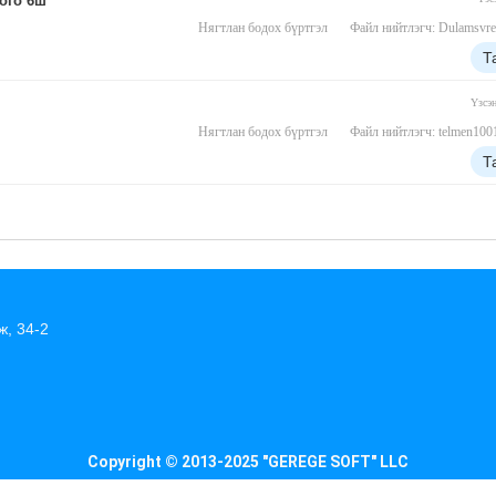
ого 6ш
Нягтлан бодох бүртгэл
Файл нийтлэгч: Dulamsvre
Т
Үзсэ
Нягтлан бодох бүртгэл
Файл нийтлэгч: telmen100
Т
ж, 34-2
Copyright © 2013-2025 "GEREGE SOFT" LLC