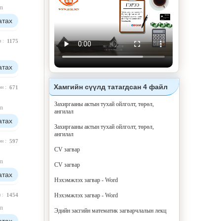
n
атах
н :
1175
атах
Хамгийн сүүлд татагдсан 4 файл
эн :
671
Захиргааны актын тухай ойлголт, төрөл,
n
ангилал
атах
Захиргааны актын тухай ойлголт, төрөл,
ангилал
эн :
597
CV загвар
n
CV загвар
атах
Нэхэмжлэх загвар - Word
Нэхэмжлэх загвар - Word
н :
1454
n
Эдийн засгийн математик загварчлалын лекц