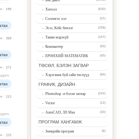
- Бие даалт
эн :
199
- Хичээл
(630)
- Солонгос хэл
(21)
атах
- Эсээ, Кейс бичлэг
(258)
- Танин мэдэхүй
(167)
эн :
369
- Компьютер
(50)
атах
- ЕРӨНХИЙ МАТЕМАТИК
(45)
ТӨСӨЛ, БЭЛЭН ЗАГВАР
эн :
271
- Хэрэгжиж буй сайн төслүүд
(94)
одогч
атах
ГРАФИК, ДИЗАЙН
- Photoshop -н бэлэн загвар
(242)
эн :
215
- Vector
(12)
- AutoCAD, 3D Max
(33)
одогч
ПРОГРАМ ХАНГАМЖ
атах
- Зөөврийн програм
(8)
эн :
233