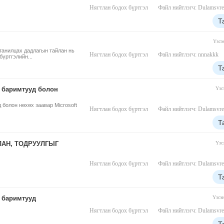
Нягтлан бодох бүртгэл
Файл нийтлэгч: Dulamsvre
Т
Үзсэ
танилцах дадлагын тайлан нь
Нягтлан бодох бүртгэл
Файл нийтлэгч: nnnakkk
үртгэлийн...
Т
 баримтууд болон
Үзс
болон нөхөх заавар Microsoft
Нягтлан бодох бүртгэл
Файл нийтлэгч: Dulamsvre
Т
ЛАН, ТОДРУУЛГЫГ
Үзс
Нягтлан бодох бүртгэл
Файл нийтлэгч: Dulamsvre
Т
 баримтууд
Үзсэ
Нягтлан бодох бүртгэл
Файл нийтлэгч: Dulamsvre