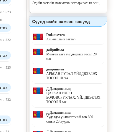
атах
Эдийн засгийн математик загварчлалын лекц
эн :
623
n
Сүүлд файл нэмсэн гишүүд
атах
Dulamsvren
Албан бланк загвар
эн :
522
дайриймаа
Мөнгөн аяга үйлдвэрлэх төсөл 20
атах
сая
эн :
525
дайриймаа
АРЬСАН ГУТАЛ ҮЙЛДВЭРЛЭХ
ТӨСӨЛ 10 сая
атах
Д.Дамдинжамц
ЦАГААН ИДЭЭ
БОЛОВСРУУЛАХ, ҮЙЛДВЭРЛЭХ
эн :
722
ТӨСӨЛ 5 сая
Д.Дамдинжамц
Худалдаа үйлчилгээний төв 800
атах
саяын 28 хуудас
Д.Дамдинжамц
эн :
781