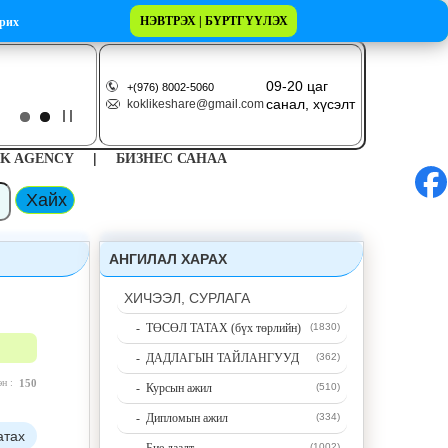
НЭВТРЭХ | БҮРТГҮҮЛЭХ
рих
09-20 цаг
+(976) 8002-5060
санал, хүсэлт
koklikeshare@gmail.com
|
K AGENCY
БИЗНЕС САНАА
АНГИЛАЛ ХАРАХ
ХИЧЭЭЛ, СУРЛАГА
- ТӨСӨЛ ТАТАХ (бүх төрлийн)
(1830)
- ДАДЛАГЫН ТАЙЛАНГУУД
(362)
эн :
150
- Курсын ажил
(510)
- Дипломын ажил
(334)
атах
(1002)