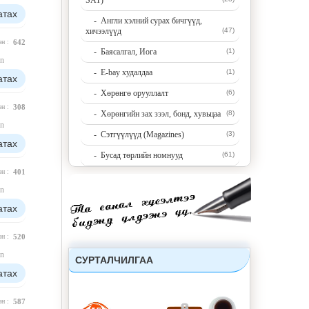
SAT)
атах
- Англи хэлний сурах бичгүүд,
хичээлүүд
(47)
эн :
642
- Баясалгал, Иога
(1)
n
- E-bay худалдаа
(1)
атах
- Хөрөнгө орууллалт
(6)
эн :
308
- Хөрөнгийн зах зээл, бонд, хувьцаа
(8)
n
- Сэтгүүлүүд (Magazines)
(3)
атах
- Бусад төрлийн номнууд
(61)
эн :
401
n
атах
эн :
520
n
СУРТАЛЧИЛГАА
атах
эн :
587