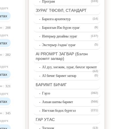
- Програм
(103)
одогч
ЗУРАГ ТӨСӨЛ, СТАНДАРТ
атах
- Барилга архитектур
(14)
- Барилгын Иж бүрэн зураг
(9)
эн :
288
одогч
- Интерьер дизайны зураг
(137)
атах
- Экстерьер /гадна/ зураг
(5)
AI PROMPT ЗАГВАР (Бэлэн
эн :
282
промпт загвар)
одогч
- AI дуу, хөгжим, зураг, бичлэг промпт
(12)
атах
- AI бичиг баримт загвар
(0)
БАРИМТ БИЧИГ
эн :
321
- Гэрээ
(392)
одогч
атах
- Анхан шатны баримт
(568)
- Нягтлан бодох бүртгэл
(221)
эн :
345
ГАР УТАС
одогч
атах
- Тоглоом
(13)