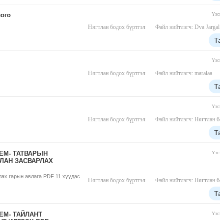
ого
Үзс
Нягтлан бодох бүртгэл
Файл нийтлэгч: Dva Jargal
Т
Үзс
Нягтлан бодох бүртгэл
Файл нийтлэгч: maralaa
Т
Үзс
Нягтлан бодох бүртгэл
Файл нийтлэгч: Нягтлан б
Т
ЕМ- ТАТВАРЫН
Үзс
ЙЛАН ЗАСВАРЛАХ
лах гарын авлага PDF 11 хуудас
Нягтлан бодох бүртгэл
Файл нийтлэгч: Нягтлан б
Т
ЕМ- ТАЙЛАНТ
Үзс