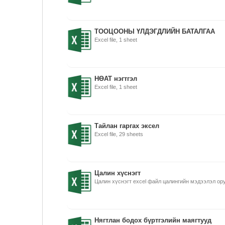
ТООЦООНЫ ҮЛДЭГДЛИЙН БАТАЛГАА
Excel file, 1 sheet
НӨАТ нэгтгэл
Excel file, 1 sheet
Тайлан гаргах эксел
Excel file, 29 sheets
Цалин хүснэгт
Цалин хүснэгт excel файл цалингийн мэдээлэл ор
Нягтлан бодох бүртгэлийн маягтууд