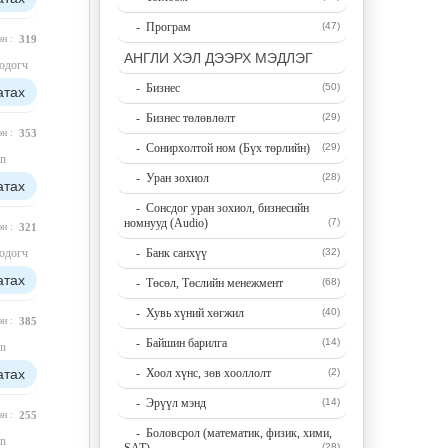
- Програм
(47)
эн :
319
АНГЛИ ХЭЛ ДЭЭРХ МЭДЛЭГ
одогч
- Бизнес
(50)
атах
- Бизнес төлөвлөлт
(29)
эн :
353
- Сонирхолтой ном (Бүх төрлийн)
(29)
n
- Уран зохиол
(28)
атах
- Сонсдог уран зохиол, бизнесийн
номнууд (Audio)
(7)
эн :
321
одогч
- Банк санхүү
(32)
атах
- Төсөл, Төслийн менежмент
(68)
- Хувь хүний хөгжил
(40)
эн :
385
- Байшин барилга
(14)
n
атах
- Хоол хүнс, зөв хооллолт
(2)
- Эрүүл мэнд
(14)
эн :
255
- Боловсрол (математик, физик, хими,
n
(28)