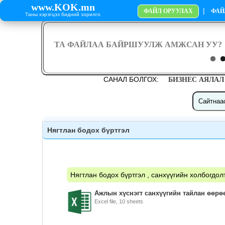
www.KOK.mn
|
ФАЙЛ ОРУУЛАХ
ФАЙ
Таны хэрэгцээ бидний зорилго
САНАЛ БОЛГОХ:
БИЗНЕС АЯЛАЛ
Нягтлан бодох бүртгэл
Нягтлан бодох бүртгэл , санхүүгийн холбогдол
Ажлын хүснэгт санхүүгийн тайлан өөрөө
Excel file, 10 sheets