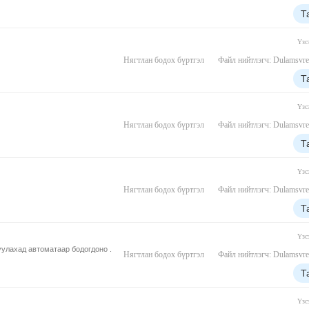
Т
Үзс
Нягтлан бодох бүртгэл
Файл нийтлэгч: Dulamsvre
Т
Үзс
Нягтлан бодох бүртгэл
Файл нийтлэгч: Dulamsvre
Т
Үзс
Нягтлан бодох бүртгэл
Файл нийтлэгч: Dulamsvre
Т
Үзс
уулахад автоматаар бодогдоно .
Нягтлан бодох бүртгэл
Файл нийтлэгч: Dulamsvre
Т
Үзс