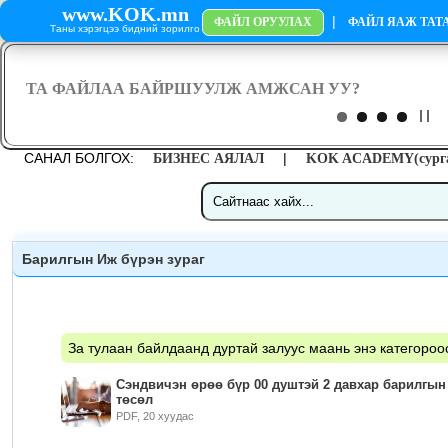
www.KOK.mn
|
ФАЙЛ ОРУУЛАХ
ФАЙЛ ЯАЖ ТАТА
Таны хэрэгцээ бидний зорилго
САНАЛ БОЛГОХ:
|
БИЗНЕС АЯЛАЛ
KOK ACADEMY(сурга
Барилгын Иж бүрэн зураг
За тулаан байлдаанд дуртай залуус маань энэ категороо
Сэндвичэн өрөө бүр 00 душтэй 2 давхар барилгын 
төсөл
PDF, 20 хуудас