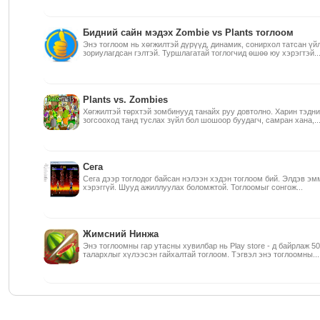
Бидний сайн мэдэх Zombie vs Plants тоглоом
Энэ тоглоом нь хөгжилтэй дүрүүд, динамик, сонирхол татсан үйл
зориулагдсан гэлтэй. Туршлагатай тоглогчид өшөө юу хэрэгтэй..
Plants vs. Zombies
Хөгжилтэй төрхтэй зомбинууд танайх руу довтолно. Харин тэдн
зогсооход танд туслах зүйл бол шошоор буудагч, самран хана,..
Сега
Сега дээр тоглодог байсан нэлээн хэдэн тоглоом бий. Элдэв эм
хэрэггүй. Шууд ажиллуулах боломжтой. Тоглоомыг сонгож...
Жимсний Нинжа
Энэ тоглоомны гар утасны хувилбар нь Play store - д байрлаж 50
талархлыг хүлээсэн гайхалтай тоглоом. Тэгвэл энэ тоглоомны...