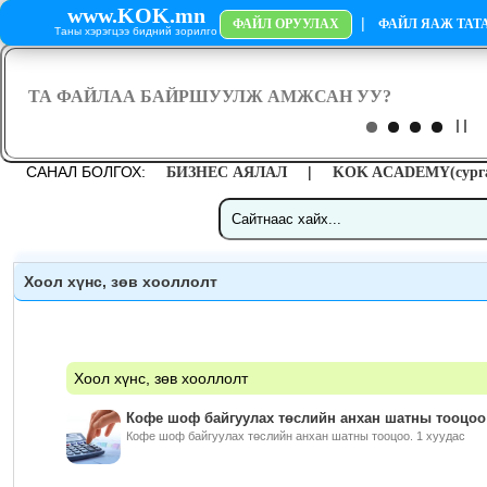
www.KOK.mn
|
ФАЙЛ ОРУУЛАХ
ФАЙЛ ЯАЖ ТАТА
Таны хэрэгцээ бидний зорилго
САНАЛ БОЛГОХ:
|
БИЗНЕС АЯЛАЛ
KOK ACADEMY(сурга
Хоол хүнс, зөв хооллолт
Хоол хүнс, зөв хооллолт
Кофе шоф байгуулах төслийн анхан шатны тооцоо
Кофе шоф байгуулах төслийн анхан шатны тооцоо. 1 хуудас