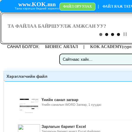
www.KOK.mn
|
ФАЙЛ ОРУУЛАХ
ФАЙЛ ЯАЖ ТАТА
Таны хэрэгцээ бидний зорилго
САНАЛ БОЛГОХ:
|
БИЗНЕС АЯЛАЛ
KOK ACADEMY(сурга
Хэрэглэгчийн файл
Үнийн санал загвар
Үнийн саналын WORD Загвар, 1 хуудас
Зарлагын баримт Excel
Зарлагын баримт маягт Excel файлаар