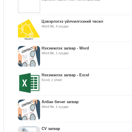
Цэвэрлэгээ үйлчилгээний төсөл
Word file, 4 хуудас
Нэхэмжлэх загвар - Word
Word file, 1 хуудас
Нэхэмжлэх загвар - Excel
Excel, 1 sheet
Албан бичиг загвар
Word file, 1 хуудас
CV загвар