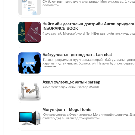
CV буюу товч танилцуулганы загвар, Монгол хэлээр, 1 хуу
боломжтой
Нийгмийн даатгалын дэвтрийн Англи орчуулга
INSURANCE BOOK
4 хуудастай, Microsoft word file. НД-н дэвтрийн гол хуудсуу
Байгууллагын дотоод чат - Lan chat
Та энэ программыг суулгаснаар өөрийн байгууллагын дото
хэрэглэгчидтэй чатлах боломжтой. Нэмэлт бүртгэл, серве
программ.
Ажил хүлээлцэх актын загвар
Ажил хүлээлцэх актын загвар /Word/
Могул фонт - Mogul fonts
Юникод системд бүрэн ажиллах Могул үсгийн фонтууд. Диз
бэлтгэгчдэд ашиглахад тохиромжтой