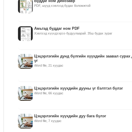
Буддаг ном динозавр
PDF, шууд хэвлээд будах боломжтой
Амьтад буддаг ном PDF
Хэвлээд хүүхдээрээ будуулаарай. 35ш будах зураг
Цэцэрлэгийн дунд бүлгийн хүүхдийн заавал сурах
үг
Word file, 21 хуудас
Цэцэрлэгийн хүүхдийн дууны үг бэлтгэл бүлэг
Word file, 66 хуудас
Цэцэрлэгийн хүүхдийн дуу бага бүлэг
Word file, 7 хуудас