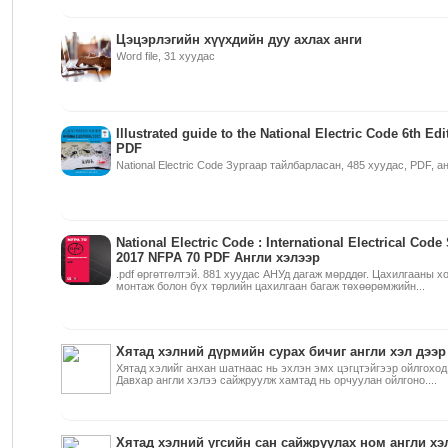
Цэцэрлэгийн хүүхдийн дуу ахлах анги
Word file, 31 хуудас
Illustrated guide to the National Electric Code 6th Edi
PDF
National Electric Code Зургаар тайлбарласан, 485 хуудас, PDF, а
National Electric Code : International Electrical Code
2017 NFPA 70 PDF Англи хэлээр
.pdf өргөтгөлтэй. 881 хуудас АНУд дагаж мөрддөг. Цахилгааны х
монтаж болон бүх төрлийн цахилгаан багаж төхөөрөмжийн...
Хятад хэлний дүрмийн сурах бичиг англи хэл дээр
Хятад хэлийг анхан шатнаас нь эхлэн эмх цэгцтэйгээр ойлгоход
Давхар англи хэлээ сайжруулж хамтад нь орчуулан ойлгоно....
Хятад хэлний үгсийн сан сайжруулах ном англи хэ