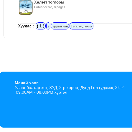
Хөлөгт тоглоом
Publisher file, 8 pages
Хуудас :
( 1 )
2
дараагийн
Төгсгөлд очих
Манай хаяг
Улаанбаатар хот, ХУД, 2-р хороо, Дунд Гол гудамж, 34-2
09:00AM - 08:00PM хүртэл