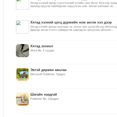
Хятад хэлний өргөн хэрэглээний үгсийн санг бүлэг бүлгээр зура
ярианд оруулж тайлбарлан харуулсан ном. Анхан шатнаас нь...
Хятад хэлний цогц дүрмийн ном англи хэл дээр
Хятад хэлийг анхан шатнаас нь эхлэн эмх цэгцтэйгээр ойлгоход
Давхар англи хэлээ сайжруулж хамтад нь орчуулан ойлгоно....
Хятад зохиол
Word file, 5 хуудас
Эвтэй дөрвөн амьтан
Microsoft Publisher, 7pages.
Шагайн наадгай
Publisher file, 10pages