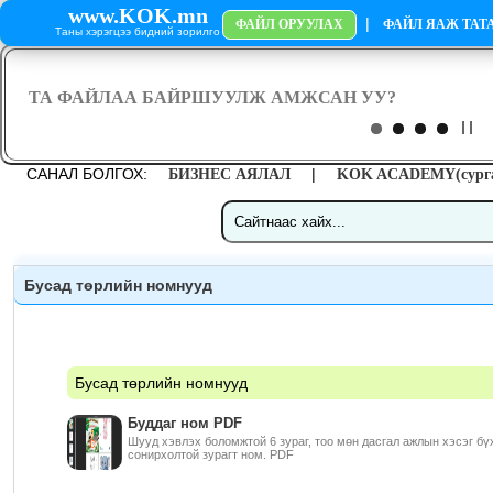
www.KOK.mn
|
ФАЙЛ ОРУУЛАХ
ФАЙЛ ЯАЖ ТАТА
Таны хэрэгцээ бидний зорилго
САНАЛ БОЛГОХ:
|
БИЗНЕС АЯЛАЛ
KOK ACADEMY(сурга
Бусад төрлийн номнууд
Бусад төрлийн номнууд
Буддаг ном PDF
Шууд хэвлэх боломжтой 6 зураг, тоо мөн дасгал ажлын хэсэг бү
сонирхолтой зурагт ном. PDF