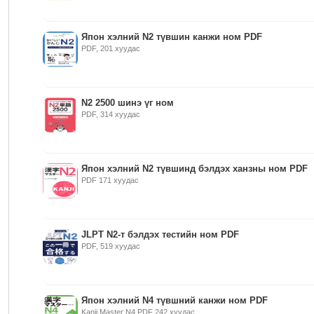
Япон хэлний N2 түвшин канжи ном PDF
PDF, 201 хуудас
N2 2500 шинэ үг ном
PDF, 314 хуудас
Япон хэлний N2 түвшинд бэлдэх ханзны ном PDF
PDF 171 хуудас
JLPT N2-т бэлдэх тестийн ном PDF
PDF, 519 хуудас
Япон хэлний N4 түвшний канжи ном PDF
Kanji Master N4 PDF 242 хуудас