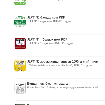
JLPT N3 бэлдэх ном PDF
JLPT N3 бэлдэх ном PDF 441 хуудас
JLPT N4 т бэлдэх ном PDF
JLPT N4 т бэлдэх ном PDF 193 хуудас
JLPT N5 хэрэглэгддэг үндсэн 1000 ш үгийн ном
1000 essential vocabulary for the jlpt n5, PDF 181 хуудас
Буддаг ном бүх насныханд
PowerPoint file, 16 slides, хэвлээд шууд ашиглах боломжтой