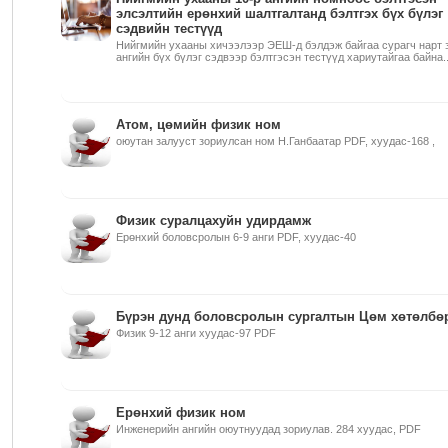
элсэлтийн ерөнхий шалтгалтанд бэлтгэх бүх бүлэг
сэдвийн тестүүд
Нийгмийн ухааны хичээлээр ЭЕШ-д бэлдэж байгаа сурагч нарт 
ангийн бүх бүлэг сэдвээр бэлтгэсэн тестүүд хариутайгаа байна..
Атом, цөмийн физик ном
оюутан залууст зориулсан ном Н.Ганбаатар PDF, хуудас-168 ,
Физик суралцахуйн удирдамж
Ерөнхий боловсролын 6-9 анги PDF, хуудас-40
Бүрэн дунд боловсролын сургалтын Цөм хөтөлбө
Физик 9-12 анги хуудас-97 PDF
Ерөнхий физик ном
Инженерийн ангийн оюутнуудад зориулав. 284 хуудас, PDF