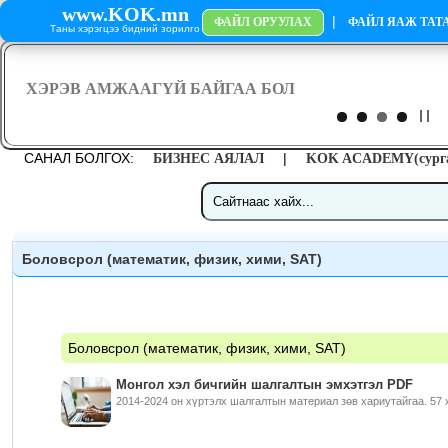
www.KOK.mn
|
ФАЙЛ ОРУУЛАХ
ФАЙЛ ЯАЖ ТАТА
Таны хэрэгцээ бидний зорилго
САНАЛ БОЛГОХ:
|
БИЗНЕС АЯЛАЛ
KOK ACADEMY(сурга
Боловсрол (математик, физик, хими, SAT)
Боловсрол (математик, физик, хими, SAT)
Монгол хэл бичгийн шалгалтын эмхэтгэл PDF
2014-2024 он хүртэлх шалгалтын материал зөв хариутайгаа. 57