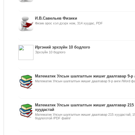
И.В.Савельев Физики
Физик орос хэл дээрх ном, 314 хуудас, PDF
Иргэний эрхзүйн 10 бодлого
Эрхзүйн 10 бодлого
Математик Улсын шалгалтын жишиг даалгавар 9-р 
Математик Улсын шалгалтын жишиг даалгавар 9-р анги /Word фа
Математик Улсын шалгалтын жишиг даалгавар 215
хуудастай
Математик Улсын шалгалтын жишиг даалгавар 215 хуудастай, 1
бодлоготой /PDF файл/