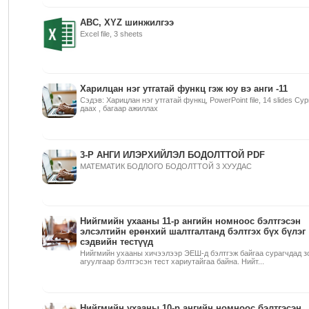
АBC, XYZ шинжилгээ
Excel file, 3 sheets
Харилцан нэг утгатай функц гэж юу вэ анги -11
Сэдэв: Харицлан нэг утгатай функц, PowerPoint file, 14 slides Су
даах , багаар ажиллах
3-Р АНГИ ИЛЭРХИЙЛЭЛ БОДОЛТТОЙ PDF
МАТЕМАТИК БОДЛОГО БОДОЛТТОЙ 3 ХУУДАС
Нийгмийн ухааны 11-р ангийн номноос бэлтгэсэн
элсэлтийн ерөнхий шалтгалтанд бэлтгэх бүх бүлэг
сэдвийн тестүүд
Нийгмийн ухааны хичээлээр ЭЕШ-д бэлтгэж байгаа сурагчдад зо
агуулгаар бэлтгэсэн тест хариутайгаа байна. Нийт...
Нийгмийн ухааны 10-р ангийн номноос бэлтгэсэн