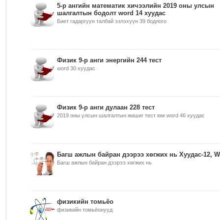
5-р ангийн математик хичээлийн 2019 оны улсын
шалгалтын бодолт word 14 хуудас
Биет гадаргуун талбай эзлэхүүн 39 бодлого
Физик 9-р анги энергийн 244 тест
word 30 хуудас
Физик 9-р анги дулаан 228 тест
2019 оны улсын шалгалтын жишиг тест юм word 46 хуудас
Багш ажлын байран дээрээ хөгжих нь Хуудас-12, 
Багш ажлын байран дээрээ хөгжих нь
физикийн томьёо
физикийн томьёонууд