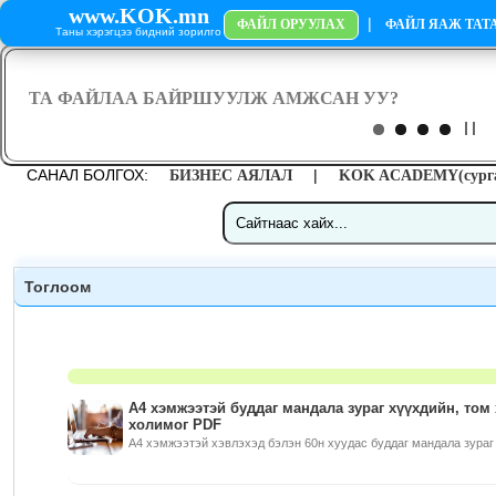
www.KOK.mn
|
ФАЙЛ ОРУУЛАХ
ФАЙЛ ЯАЖ ТАТА
Таны хэрэгцээ бидний зорилго
САНАЛ БОЛГОХ:
|
БИЗНЕС АЯЛАЛ
KOK ACADEMY(сурга
Тоглоом
А4 хэмжээтэй буддаг мандала зураг хүүхдийн, том
холимог PDF
А4 хэмжээтэй хэвлэхэд бэлэн 60н хуудас буддаг мандала зураг