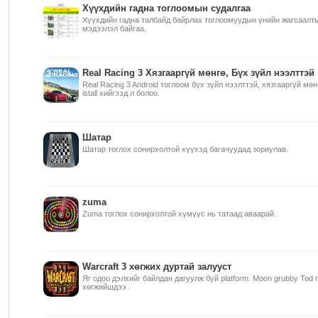
Хүүхдийн гадна тоглоомын судалгаа
Хүүхдийн гадна талбайд байрлах тоглоомуудын үнийн жагсаалт
мэдээлэл байгаа.
Real Racing 3 Хязгааргүй мөнгө, Бүх зүйл нээлттэй
Real Racing 3 Android тоглоом бүх зүйл нээлттэй, хязгааргүй мө
istall хийгээд л болоо.
Шатар
Шатар тоглох сонирхолтой хүүхэд багачуудад зориулав.
zuma
Zuma тоглох сонирхолтой хүмүүс нь татаад аваарай.
Warcraft 3 хөгжих дуртай залууст
Яг одоо дэлхийг байлдан дагуулж буй platform. Moon grubby Tod n
хөгжийшдээ .