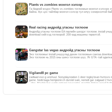
Plants vs zombies монгол хэлээр
Та бидний мэдэх Plants vs zombies тоглоомын монгол хэлээрх 
байна. бүх цэс тайлбар монгол хэлээр тул илүү сонирхолтой бай
Real racing андройд утасны тоглоом
Андройд утасны тоглоом EA төрлийн шилдэг тоглоом. install унш
download хийгээд тоглоорой. 200-аад машины төрөлтэй.
Gangstar las vegas андройд утасны тоглоом
Энэ тоглоомыг install уншуулад дахин тоглоомын сангаа downloa
Энэ тоглоом нь 2015 оны шинэ тоглоом шүү. Яг GTA -тай адилхан
Vigiland8 pc game
zadlaad exe-g unshuul. Sonyplaystation 1 deer togloj bsan hvmvvs 
game. hedii baga hemjeenii ch durslel sain, nemelt gar zalgaad 2 hvn
bolno. Mashin bur uuriin ontsgoi zevsegtei, mashin dotroo orood bail