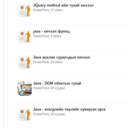
JQuery method ийн тухай хичээл
PowerPoint, 17 slides
java - хичээл функц
PowerPoint, 9 slides
Java анхлан сурагчдын хичээл
PowerPoint, 43 slides
Java - DOM обектын тухай
PowerPoint, 32 хуудас
Java - өгөгдлийн төрлийг хувиргах арга
PowerPoint, 33 хуудас