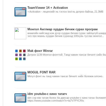
TeamViewer 14 + Activation
+ Activation - лецензийг нь тэглэх tool нь дотроо байгаа, 21.3MB
Монгол Англиар хурдан бичиж сурах програм
өнөөгийн нийгэмд ком дээр хурдан бичиж сурах зайлшгүй шаард
энэ про маань хурдан бичиж сурахад 100хувь туслах монгол...
Mak фонт Winrar
Дотроо 1139 Монгол фонттой. Танд чамин тансаг бичилт хийх бо
MOGUL FONT RAR
Могул фонт нь танд чамин тансаг бичилт хийх боломж олгоно.
idm youtube-с кино татагч
idm ээр юм татаж болох ба давхар youtube-с кино татах боломжт
https://www.youtube.com/watch?v=ta7V7PYCRIs