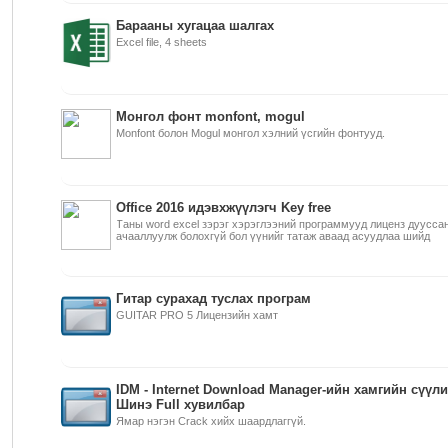
Барааны хугацаа шалгах
Excel file, 4 sheets
Монгол фонт monfont, mogul
Monfont болон Mogul монгол хэлний үсгийн фонтууд.
Office 2016 идэвхжүүлэгч Key free
Таны word excel зэрэг хэрэглээний программууд лиценз дууссан
ачааллуулж болохгүй бол үүнийг татаж аваад асуудлаа шийд
Гитар сурахад туслах програм
GUITAR PRO 5 Лицензийн хамт
IDM - Internet Download Manager-ийн хамгийн сүүл
Шинэ Full хувилбар
Ямар нэгэн Crack хийх шаардлаггүй.