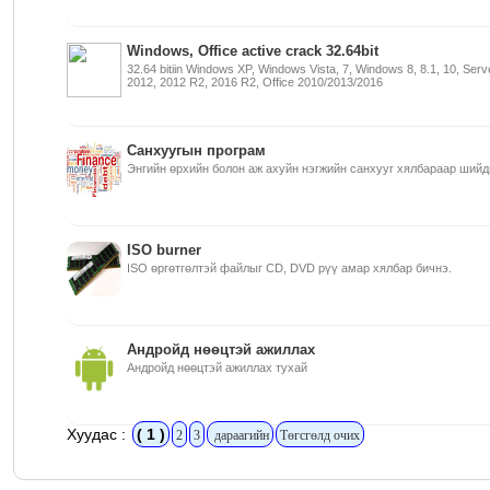
Windows, Office active crack 32.64bit
32.64 bitiin Windows XP, Windows Vista, 7, Windows 8, 8.1, 10, Ser
2012, 2012 R2, 2016 R2, Office 2010/2013/2016
Санхуугын програм
Энгийн өрхийн болон аж ахуйн нэгжийн санхууг хялбараар ший
ISO burner
ISO өргөтгөлтэй файлыг CD, DVD рүү амар хялбар бичнэ.
Андройд нөөцтэй ажиллах
Андройд нөөцтэй ажиллах тухай
Хуудас :
( 1 )
2
3
дараагийн
Төгсгөлд очих