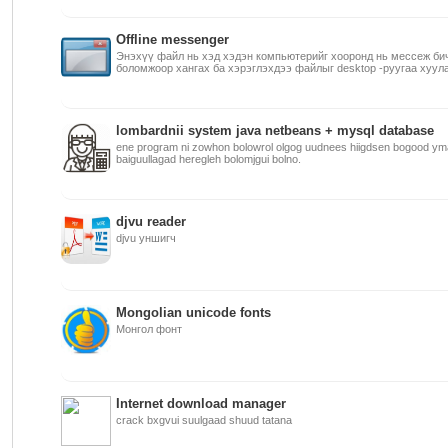
Offline messenger
Энэхүү файл нь хэд хэдэн компьютерийг хооронд нь мессеж би
боломжоор хангах ба хэрэглэхдээ файлыг desktop -руугаа хуула
lombardnii system java netbeans + mysql database
ene program ni zowhon bolowrol olgog uudnees hiigdsen bogood ym
baiguullagad heregleh bolomjgui bolno.
djvu reader
djvu уншигч
Mongolian unicode fonts
Монгол фонт
Internet download manager
crack bxgvui suulgaad shuud tatana