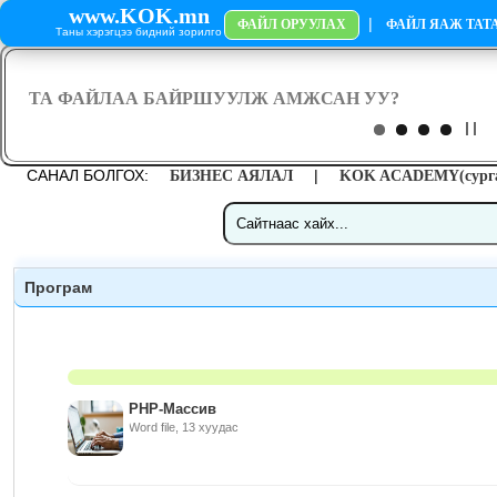
www.KOK.mn
|
ФАЙЛ ОРУУЛАХ
ФАЙЛ ЯАЖ ТАТА
Таны хэрэгцээ бидний зорилго
САНАЛ БОЛГОХ:
|
БИЗНЕС АЯЛАЛ
KOK ACADEMY(сурга
Програм
PHP-Mассив
Word file, 13 хуудас