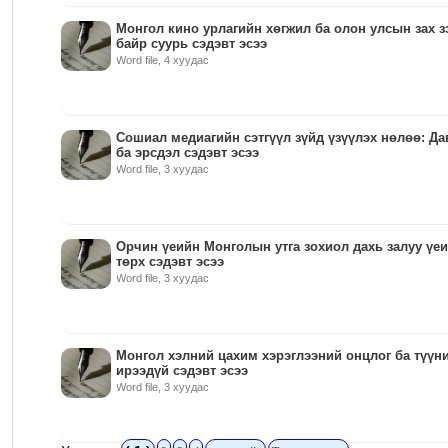
Монгол кино урлагийн хөгжил ба олон улсын зах з
байр суурь сэдэвт эсээ
Word file, 4 хуудас
Сошиал медиагийн сэтгүүл зүйд үзүүлэх нөлөө: Да
ба эрсдэл сэдэвт эсээ
Word file, 3 хуудас
Орчин үеийн Монголын утга зохиол дахь залуу үе
төрх сэдэвт эсээ
Word file, 3 хуудас
Монгол хэлний цахим хэрэглээний онцлог ба түүн
ирээдүй сэдэвт эсээ
Word file, 3 хуудас