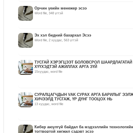
Орчин үеийн менежер эсээ
Word file, 348 үгтэй
Эх хэл бидний бахархал Эсээ
Word file, 2 хуудас, 563 үгтэй
ТУСГАЙ ХЭРЭГЦЭЭТ БОЛОВСРОЛ ШААРДЛАГАТАЙ
ХҮҮХЭДТЭЙ АЖИЛЛАХ АРГА ЗҮЙ
15хуудас, word file
СУРАЛЦАГЧДЫН VAK СУРАХ АРГА БАРИЛЫГ ЭЭЛ
ХИЧЭЭЛД ТУСГАЖ, ҮР ДҮНГ ТООЦОХ НЬ
13 хуудас, word file
Кибер аюулгүй байдал ба мэдээллийн технологий
тогтвортой хөгжил сэдэвт эсээ