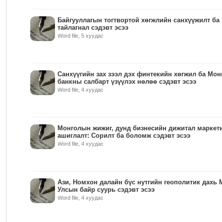
Байгууллагын тогтвортой хөгжлийн санхүүжилт ба
тайлагнал сэдэвт эсээ
Word file, 5 хуудас
Санхүүгийн зах зээл дэх финтекийн хөгжил ба Мо
банкны салбарт үзүүлэх нөлөө сэдэвт эсээ
Word file, 4 хуудас
Монголын жижиг, дунд бизнесийн дижитал маркет
ашиглалт: Сорилт ба боломж сэдэвт эсээ
Word file, 4 хуудас
Ази, Номхон далайн бүс нутгийн геополитик дахь 
Улсын байр суурь сэдэвт эсээ
Word file, 4 хуудас