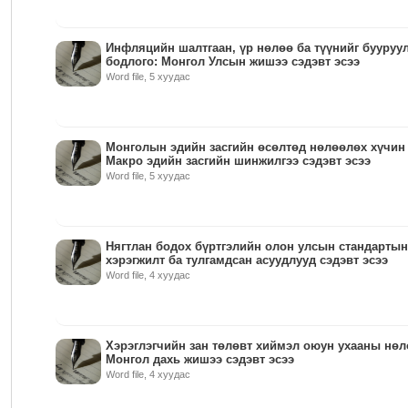
Инфляцийн шалтгаан, үр нөлөө ба түүнийг бууруу
бодлого: Монгол Улсын жишээ сэдэвт эсээ
Word file, 5 хуудас
Монголын эдийн засгийн өсөлтөд нөлөөлөх хүчин 
Макро эдийн засгийн шинжилгээ сэдэвт эсээ
Word file, 5 хуудас
Нягтлан бодох бүртгэлийн олон улсын стандартын
хэрэгжилт ба тулгамдсан асуудлууд сэдэвт эсээ
Word file, 4 хуудас
Хэрэглэгчийн зан төлөвт хиймэл оюун ухааны нөл
Монгол дахь жишээ сэдэвт эсээ
Word file, 4 хуудас