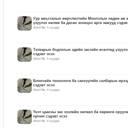
Уур амьсгалын өөрчлөлтийн Монголын хөдөө аж 
үзүүлэх нөлөө ба дасан зохицох арга замууд сэдэв
Word file, 4 хуудас
Татварын бодлогын эдийн засгийн өсөлтөд үзүүлэ
сэдэвт эсээ
Word file, 5 хуудас
Блокчейн технологи ба санхүүгийн салбарын ирээ
сэдэвт эсээ
Word file, 4 хуудас
Үнэт цаасны зах зээлийн хөгжил ба хөрөнгө оруул
орчин сэдэвт эсээ
Word file, 4 хуудас