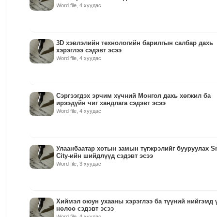
Word file, 4 хуудас
3D хэвлэлийн технологийн барилгын салбар дахь
хэрэглээ сэдэвт эсээ
Word file, 4 хуудас
Сэргээгдэх эрчим хүчний Монгол дахь хөгжил ба
ирээдүйн чиг хандлага сэдэвт эсээ
Word file, 4 хуудас
Улаанбаатар хотын замын түгжрэлийг бууруулах S
City-ийн шийдлүүд сэдэвт эсээ
Word file, 3 хуудас
Хиймэл оюун ухааны хэрэглээ ба түүний нийгэмд 
нөлөө сэдэвт эсээ
Word file, 4 хуудас