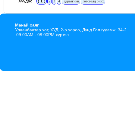
Хуудас :
( 1 )
2
3
4
дараагийн
Төгсгөлд очих
Манай хаяг
Улаанбаатар хот, ХУД, 2-р хороо, Дунд Гол гудамж, 34-2
09:00AM - 08:00PM хүртэл