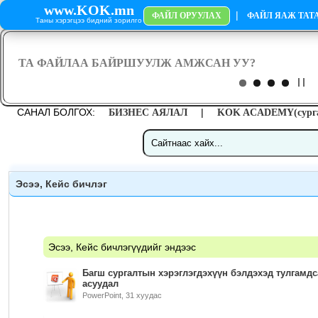
www.KOK.mn
|
ФАЙЛ ОРУУЛАХ
ФАЙЛ ЯАЖ ТАТА
Таны хэрэгцээ бидний зорилго
САНАЛ БОЛГОХ:
|
БИЗНЕС АЯЛАЛ
KOK ACADEMY(сурга
Эсээ, Кейс бичлэг
Эсээ, Кейс бичлэгүүдийг эндээс
Багш сургалтын хэрэглэгдэхүүн бэлдэхэд тулгамдс
асуудал
PowerPoint, 31 хуудас