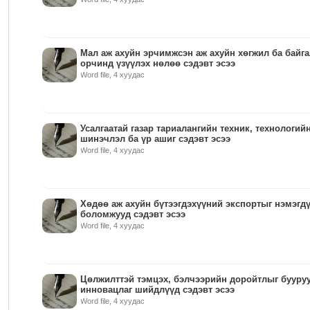
Мал аж ахуйн эрчимжсэн аж ахуйн хөгжил ба байг
орчинд үзүүлэх нөлөө сэдэвт эсээ
Word file, 4 хуудас
Усалгаатай газар тариалангийн техник, технологий
шинэчлэл ба үр ашиг сэдэвт эсээ
Word file, 4 хуудас
Хөдөө аж ахуйн бүтээгдэхүүний экспортыг нэмэгд
боломжууд сэдэвт эсээ
Word file, 4 хуудас
Цөлжилттэй тэмцэх, бэлчээрийн доройтлыг бууру
инновацлаг шийдлүүд сэдэвт эсээ
Word file, 4 хуудас