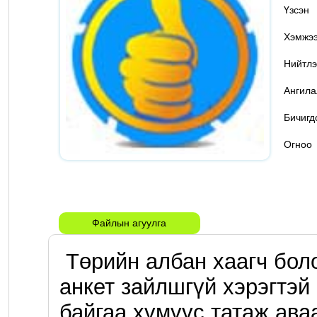
Үзс
Хэмж
Нийтлэ
Ангил
Бичигд
Огн
Файлын агуулга
 Төрийн албан хаагч болох гэж буй хүмүүсд энэ 
анкет зайлшгүй хэрэгтэй
байгаа хүмүүс татаж ава