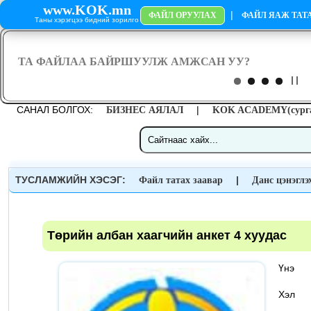
www.KOK.mn
|
ФАЙЛ ОРУУЛАХ
ФАЙЛ ЯАЖ ТАТА
Таны хэрэгцээ бидний зорилго
САНАЛ БОЛГОХ:
|
БИЗНЕС АЯЛАЛ
KOK ACADEMY(сурга
ТУСЛАМЖИЙН ХЭСЭГ:
|
Файл татах заавар
Данс цэнэглэ
Төрийн албан хаагчийн анкет 4 хуудас
Үн
Хэ