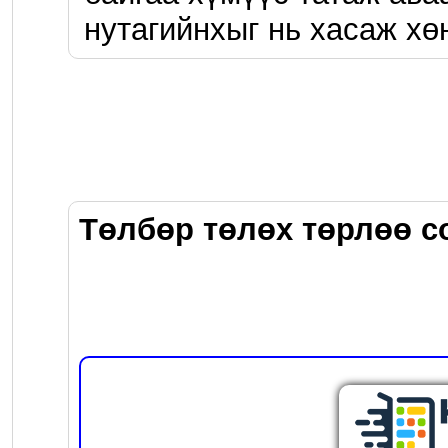
нутагийнхыг нь хасаж хө
Төлбөр төлөх төрлөө с