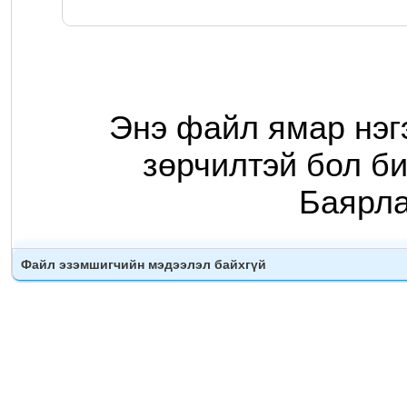
Энэ файл ямар нэг
зөрчилтэй бол би
Баярл
Файл эзэмшигчийн мэдээлэл байхгүй