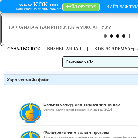
www.KOK.mn
|
ФАЙЛ ОРУУЛАХ
ФАЙЛ ЯАЖ ТАТА
Таны хэрэгцээ бидний зорилго
САНАЛ БОЛГОХ:
|
БИЗНЕС АЯЛАЛ
KOK ACADEMY(сурга
Хэрэглэгчийн файл
Банкны санхүүгийн тайлангийн загвар
Банкны санхүүгийн тайлангийн загвар 2014
Фолдерний өнгө солигч програм
Та нэг л хэвийн шар өнгийн хавтаснуудаас уйдаж байна уу