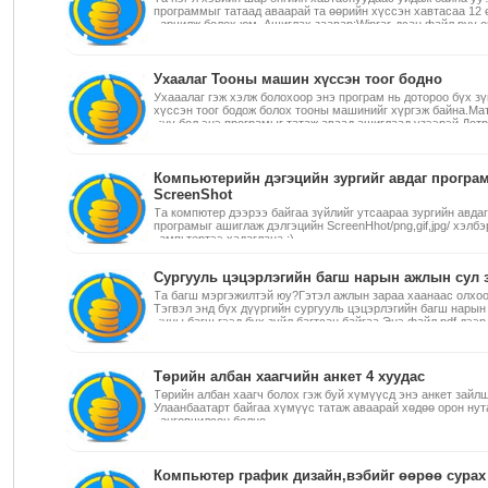
программыг татаад аваарай та өөрийн хүссэн хавтасаа 12 
өөрчилж болох юм. Ашиглах заавар:Winrar-дсан файл руу 
ажиллуулна.Close хийгээд өнгийн солих гэж буй фолдер дэ
дарна.FolderHighLight гэсэн рүү орж дуртай өнгөө сонгоно.Г
Ухаалаг Тооны машин хүссэн тоог бодно
Ухааалаг гэж хэлж болохоор энэ програм нь дотороо бүх зү
хүссэн тоог бодож болох тооны машинийг хүргэж байна.Ма
муу бол энэ програмыг татаж аваад ашиглаад үзээрэй.Дотро
зүйл нь багтсан байгаа.Асууж тодруулах зүйл байвал надта
~~~> bataabaagii446@gmail.com
Компьютерийн дэгэцийн зургийг авдаг програ
ScreenShot
Та компютер дээрээ байгаа зүйлийг утсаараа зургийн авдаг
програмыг ашиглаж дэлгэцийн ScreenHhot/png,gif,jpg/ хэлбэ
компьтертээ хадаглана ;)
Сургууль цэцэрлэгийн багш нарын ажлын сул 
Та багш мэргэжилтэй юу?Гэтэл ажлын зараа хаанаас олхоо
Тэгвэл энд бүх дүүргийн сургууль цэцэрлэгийн багш нарын
юуны багш гээд бүх зүйл багтсан байгаа.Энэ файл pdf дээр 
уншигч байхгүй бол эндээс татаад аваарай ~~> http://get.ad
Төрийн албан хаагчийн анкет 4 хуудас
Төрийн албан хаагч болох гэж буй хүмүүсд энэ анкет зайл
Улаанбаатарт байгаа хүмүүс татаж аваарай хөдөө орон нут
хөнгөвчилсөн болно.
Компьютер график дизайн,вэбийг өөрөө сурах