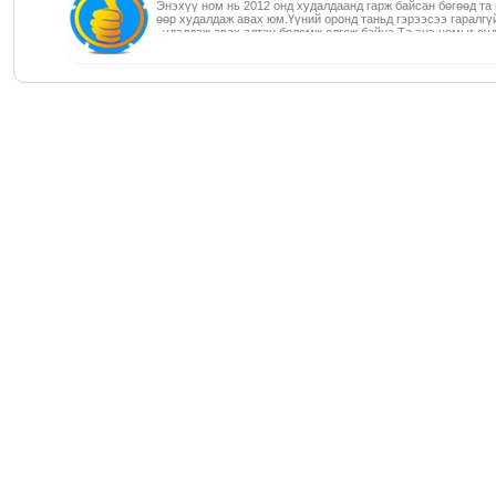
Энэхүү ном нь 2012 онд худалдаанд гарж байсан бөгөөд та
өөр худалдаж авах юм.Үүний оронд таньд гэрээсээ гаралгү
худалдаж авах алтан боломж олгож байна.Та энэ номыг су
ашиглах хэрхэн вэб сайт бүтээх гар,хулганаа яаж зохицуул
мэдлэгтэй болно.Татаж аваад Pdf уншигчаар нээнэ гэдэгий
эндээс үнэнгүй татаад аваарай ~~> http://get.adobe.com/read