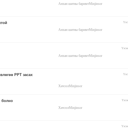
Анхан шатны баримт
Minjinsor
жтой
Үзс
Анхан шатны баримт
Minjinsor
Үзсэ
Анхан шатны баримт
Minjinsor
өвлөгөө PPT засах
Үзс
Хичээл
Minjinsor
 болно
Үзсэ
Хичээл
Minjinsor
Үзсэ