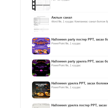
Ажлын санал
Word file, 1 хуудас Компаниас санал болгож 
Halloween party постер PPT, засах 
PowerPoint file, 1 хуудас
Halloween party урилга PPT, засах 
PowerPoint file, 1 хуудас
Halloween урилга PPT, засах болом
PowerPoint file, 1 хуудас
Halloween урилга постер PPT, заса