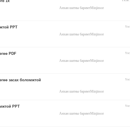
rd 1х
Үзсэн
Анхан шатны баримт
Minjinsor
мжтой PPT
Үзс
Анхан шатны баримт
Minjinsor
өгөө PDF
Үзс
Анхан шатны баримт
Minjinsor
өгөө засах боломжтой
Үзс
Анхан шатны баримт
Minjinsor
омжтой PPT
Үзс
Анхан шатны баримт
Minjinsor