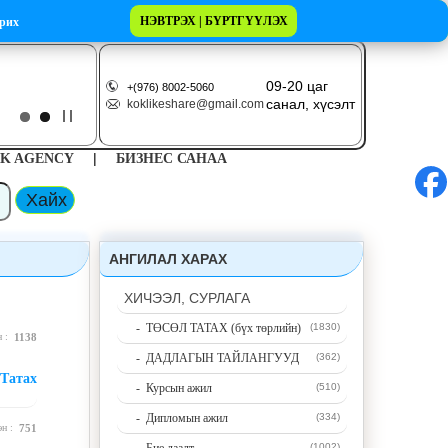
НЭВТРЭХ | БҮРТГҮҮЛЭХ
рих
09-20 цаг
+(976) 8002-5060
санал, хүсэлт
koklikeshare@gmail.com
|
K AGENCY
БИЗНЕС САНАА
АНГИЛАЛ ХАРАХ
ХИЧЭЭЛ, СУРЛАГА
- ТӨСӨЛ ТАТАХ (бүх төрлийн)
(1830)
н :
1138
- ДАДЛАГЫН ТАЙЛАНГУУД
(362)
Татах
- Курсын ажил
(510)
- Дипломын ажил
(334)
эн :
751
(1002)