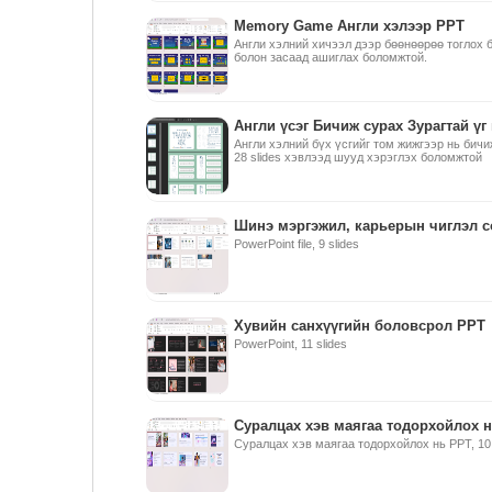
Memory Game Англи хэлээр PPT
Англи хэлний хичээл дээр бөөнөөрөө тоглох 
болон засаад ашиглах боломжтой.
Англи үсэг Бичиж сурах Зурагтай үг
Англи хэлний бүх үсгийг том жижгээр нь бич
28 slides хэвлээд шууд хэрэглэх боломжтой
Шинэ мэргэжил, карьерын чиглэл с
PowerPoint file, 9 slides
Хувийн санхүүгийн боловсрол PPT
PowerPoint, 11 slides
Суралцах хэв маягаа тодорхойлох 
Суралцах хэв маягаа тодорхойлох нь PPT, 10 