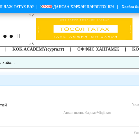
|
|
Л ЯАЖ ТАТАХ ВЭ?
ДАНСАА ХЭРХЭН ЦЭНЭГЛЭХ ВЭ?
Холбоо ба
|
|
|
KOK ACADEMY(сургалт)
ОФФИС ХАНГАМЖ
KO
жтой
Үзсэ
Анхан шатны баримт
Minjinsor
Үзс