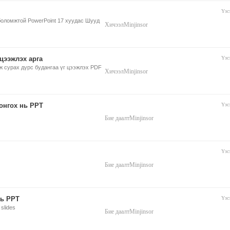
Үзс
боломжтой PowerPoint 17 хуудас Шууд
Хичээл
Minjinsor
 цээжлэх арга
Үзс
иж сурах дүрс будангаа үг цээжлэх PDF
Хичээл
Minjinsor
онгох нь PPT
Үзс
Бие даалт
Minjinsor
Үзс
Бие даалт
Minjinsor
нь PPT
Үзс
slides
Бие даалт
Minjinsor