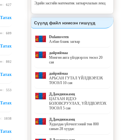
Эдийн засгийн математик загварчлалын лекц
эн :
627
Татах
Сүүлд файл нэмсэн гишүүд
эн :
609
Dulamsvren
Албан бланк загвар
Татах
дайриймаа
Мөнгөн аяга үйлдвэрлэх төсөл 20
эн :
802
сая
дайриймаа
Татах
АРЬСАН ГУТАЛ ҮЙЛДВЭРЛЭХ
ТӨСӨЛ 10 сая
эн :
553
Д.Дамдинжамц
ЦАГААН ИДЭЭ
Татах
БОЛОВСРУУЛАХ, ҮЙЛДВЭРЛЭХ
ТӨСӨЛ 5 сая
н :
1038
Д.Дамдинжамц
Худалдаа үйлчилгээний төв 800
саяын 28 хуудас
Татах
Д.Дамдинжамц