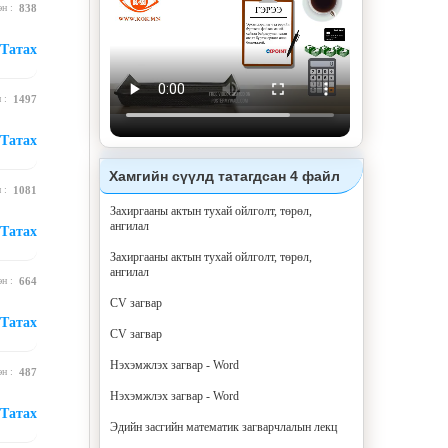
эн :
838
Татах
н :
1497
Татах
Хамгийн сүүлд татагдсан 4 файл
н :
1081
Захиргааны актын тухай ойлголт, төрөл,
ангилал
Татах
Захиргааны актын тухай ойлголт, төрөл,
ангилал
эн :
664
CV загвар
Татах
CV загвар
Нэхэмжлэх загвар - Word
эн :
487
Нэхэмжлэх загвар - Word
Татах
Эдийн засгийн математик загварчлалын лекц