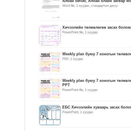
Албан бичиг, Албан бланк загвар wo
Word file, 1 хуудас, стандартын дагуу
Хичээлийн төлөвлөгөө засах боло
PowerPoint file, 1 хуудас
Weekly plan буюу 7 хоногын төлөвл
PDF, 1 хуудас
Weekly plan буюу 7 хоногын төлөвл
PPT
PowerPoint file, 1 хуудас
ЕБС Хичээлийн хуваарь засах бол
PowerPoint, 1 хуудас