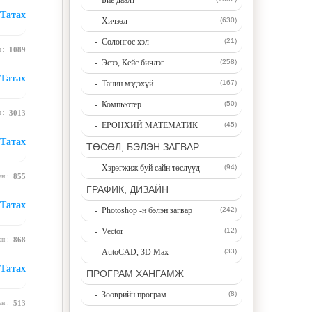
- Бие даалт
Татах
- Хичээл
(630)
- Солонгос хэл
(21)
н :
1089
- Эсээ, Кейс бичлэг
(258)
Татах
- Танин мэдэхүй
(167)
- Компьютер
(50)
н :
3013
- ЕРӨНХИЙ МАТЕМАТИК
(45)
Татах
ТӨСӨЛ, БЭЛЭН ЗАГВАР
- Хэрэгжиж буй сайн төслүүд
(94)
эн :
855
ГРАФИК, ДИЗАЙН
Татах
- Photoshop -н бэлэн загвар
(242)
- Vector
(12)
эн :
868
- AutoCAD, 3D Max
(33)
Татах
ПРОГРАМ ХАНГАМЖ
- Зөөврийн програм
(8)
эн :
513