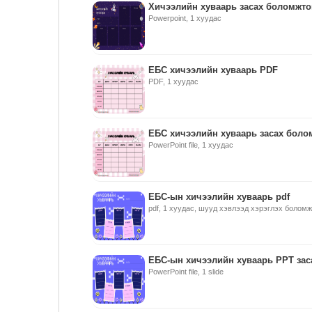
Хичээлийн хуваарь засах боломжто
Powerpoint, 1 хуудас
ЕБС хичээлийн хуваарь PDF
PDF, 1 хуудас
ЕБС хичээлийн хуваарь засах боло
PowerPoint file, 1 хуудас
ЕБС-ын хичээлийн хуваарь pdf
pdf, 1 хуудас, шууд хэвлээд хэрэглэх болом
ЕБС-ын хичээлийн хуваарь PPT за
PowerPoint file, 1 slide