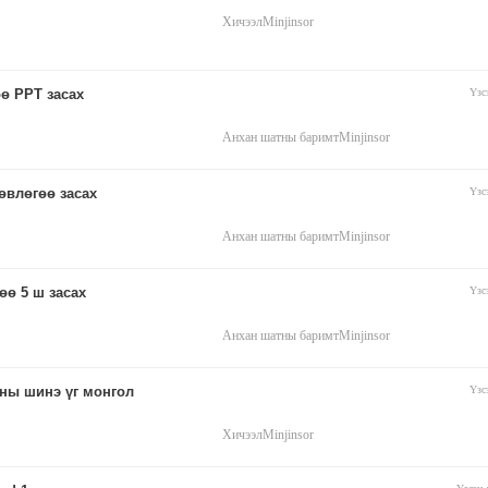
Хичээл
Minjinsor
өө PPT засах
Үзс
Анхан шатны баримт
Minjinsor
өвлөгөө засах
Үзс
Анхан шатны баримт
Minjinsor
өө 5 ш засах
Үзс
Анхан шатны баримт
Minjinsor
ны шинэ үг монгол
Үзс
Хичээл
Minjinsor