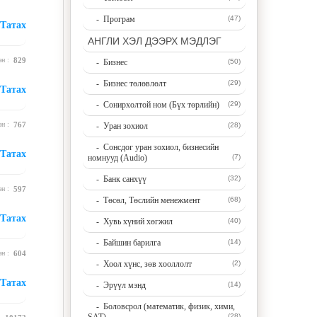
- Програм
(47)
Татах
АНГЛИ ХЭЛ ДЭЭРХ МЭДЛЭГ
эн :
829
- Бизнес
(50)
- Бизнес төлөвлөлт
(29)
Татах
- Сонирхолтой ном (Бүх төрлийн)
(29)
эн :
767
- Уран зохиол
(28)
- Сонсдог уран зохиол, бизнесийн
Татах
номнууд (Audio)
(7)
- Банк санхүү
(32)
эн :
597
- Төсөл, Төслийн менежмент
(68)
Татах
- Хувь хүний хөгжил
(40)
- Байшин барилга
(14)
эн :
604
- Хоол хүнс, зөв хооллолт
(2)
Татах
- Эрүүл мэнд
(14)
- Боловсрол (математик, физик, хими,
(28)