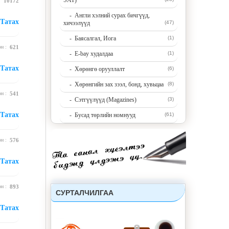
SAT)
 :
10172
- Англи хэлний сурах бичгүүд,
Татах
хичээлүүд
(47)
- Баясалгал, Иога
(1)
эн :
621
- E-bay худалдаа
(1)
Татах
- Хөрөнгө орууллалт
(6)
- Хөрөнгийн зах зээл, бонд, хувьцаа
(8)
эн :
541
- Сэтгүүлүүд (Magazines)
(3)
Татах
- Бусад төрлийн номнууд
(61)
эн :
576
Татах
эн :
893
СУРТАЛЧИЛГАА
Татах