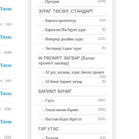
- Програм
(103)
Татах
ЗУРАГ ТӨСӨЛ, СТАНДАРТ
- Барилга архитектур
(14)
эн :
514
- Барилгын Иж бүрэн зураг
(9)
Татах
- Интерьер дизайны зураг
(137)
- Экстерьер /гадна/ зураг
(5)
н :
4180
AI PROMPT ЗАГВАР (Бэлэн
промпт загвар)
Татах
- AI дуу, хөгжим, зураг, бичлэг промпт
(12)
эн :
693
- AI бичиг баримт загвар
(0)
БАРИМТ БИЧИГ
Татах
- Гэрээ
(392)
н :
1101
- Анхан шатны баримт
(568)
- Нягтлан бодох бүртгэл
(221)
Татах
ГАР УТАС
н :
1261
- Тоглоом
(13)