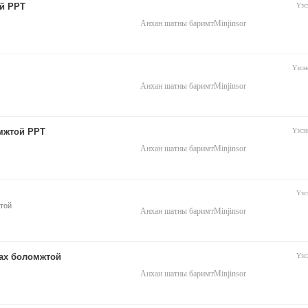
й PPT
Үзс
Анхан шатны баримт
Minjinsor
Үзсэ
Анхан шатны баримт
Minjinsor
мжтой PPT
Үзсэ
Анхан шатны баримт
Minjinsor
Үзс
жтой
Анхан шатны баримт
Minjinsor
сах боломжтой
Үзс
Анхан шатны баримт
Minjinsor