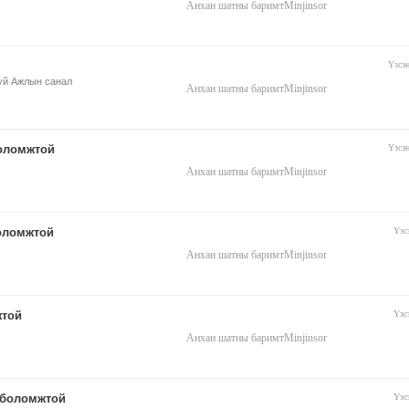
Анхан шатны баримт
Minjinsor
Үзсэ
буй Ажлын санал
Анхан шатны баримт
Minjinsor
боломжтой
Үзсэ
Анхан шатны баримт
Minjinsor
боломжтой
Үзс
Анхан шатны баримт
Minjinsor
жтой
Үзс
Анхан шатны баримт
Minjinsor
х боломжтой
Үзс