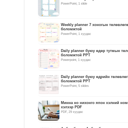
PowerPoint, 1 slide
Weekly planner 7 хоногын төлөвлөг
боломжтой
PowerPoint, 1 хуудас
Daily planner буюу өдөр тутмын төл
боломжтой PPT
Powerpoint, 1 хуудас
Daily planner буюу өдрийн төлөвлөг
боломжтой PPT
PowerPoint, 5 slides
Минна но нихонго япон хэлний ном
хэлээр PDF
PDF, 29 хуудас