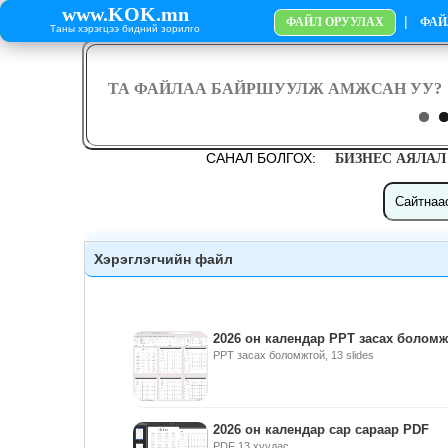
www.KOK.mn
|
ФАЙЛ ОРУУЛАХ
ФАЙ
Таны хэрэгцээ бидний зорилго
САНАЛ БОЛГОХ:
БИЗНЕС АЯЛАЛ
Хэрэглэгчийн файл
2026 он календар PPT засах болом
PPT засах боломжтой, 13 slides
2026 он календар сар сараар PDF
PDF 13 хуудас