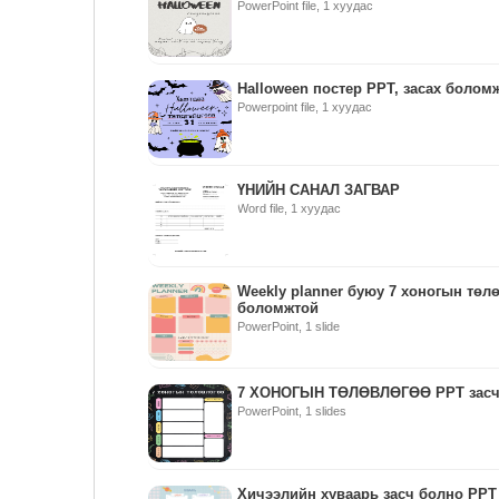
PowerPoint file, 1 хуудас
Halloween постер PPT, засах болом
Powerpoint file, 1 хуудас
ҮНИЙН САНАЛ ЗАГВАР
Word file, 1 хуудас
Weekly planner буюу 7 хоногын төл
боломжтой
PowerPoint, 1 slide
7 ХОНОГЫН ТӨЛӨВЛӨГӨӨ PPT засч
PowerPoint, 1 slides
Хичээлийн хуваарь засч болно PPT