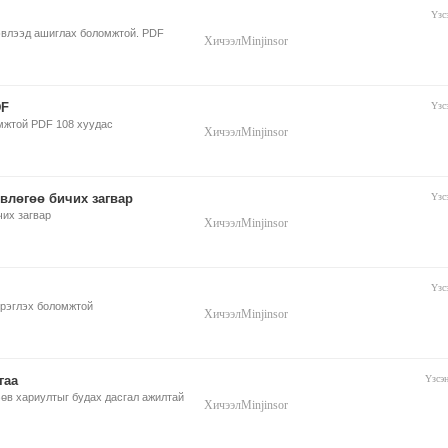
Үзс
хэвлээд ашиглах боломжтой. PDF
Хичээл
Minjinsor
DF
Үзс
мжтой PDF 108 хуудас
Хичээл
Minjinsor
влөгөө бичих загвар
Үзс
чих загвар
Хичээл
Minjinsor
Үзс
эрэглэх боломжтой
Хичээл
Minjinsor
гаа
Үзсэ
s Зөв хариултыг будах дасгал ажилтай
Хичээл
Minjinsor