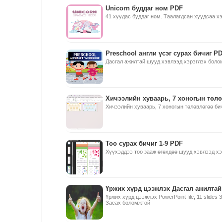
Unicorn буддаг ном PDF
41 хуудас буддаг ном. Таалагдсан хуудсаа 
Preschool англи үсэг сурах бичиг P
Дасгал ажилтай шууд хэвлээд хэрэглэх боло
Хичээлийн хуваарь, 7 хоногын төлө
Хичээлийн хуваарь, 7 хоногын төлөвлөгөө би
Тоо сурах бичиг 1-9 PDF
Хүүхэддээ тоо зааж өгөхдөө шууд хэвлээд х
Үржих хүрд цээжлэх Дасгал ажилтай
Үржих хүрд цээжлэх PowerPoint file, 11 slide
Засах боломжтой