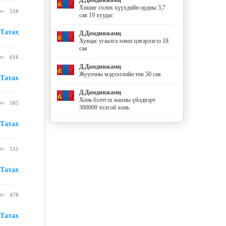
Хөшиг солих хүүхдийн ордны 3,7
эн :
516
сая 19 хуудас
Татах
Д.Дамдинжамц
Хувцас угаалга хими цэвэрлэгээ 18
сая
эн :
616
Д.Дамдинжамц
Жуулчны мэдээллийн төв 50 сая
Татах
Д.Дамдинжамц
Хонь бэлтгэх махны үйлдвэрт
эн :
505
300000 толгой хонь
Татах
эн :
531
Татах
эн :
470
Татах