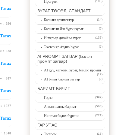
- Програм
(103)
Татах
ЗУРАГ ТӨСӨЛ, СТАНДАРТ
- Барилга архитектур
(14)
эн :
696
- Барилгын Иж бүрэн зураг
(9)
Татах
- Интерьер дизайны зураг
(137)
- Экстерьер /гадна/ зураг
(5)
эн :
628
AI PROMPT ЗАГВАР (Бэлэн
промпт загвар)
Татах
- AI дуу, хөгжим, зураг, бичлэг промпт
(12)
эн :
747
- AI бичиг баримт загвар
(0)
БАРИМТ БИЧИГ
Татах
- Гэрээ
(392)
н :
1027
- Анхан шатны баримт
(568)
- Нягтлан бодох бүртгэл
(221)
Татах
ГАР УТАС
н :
1048
- Тоглоом
(13)