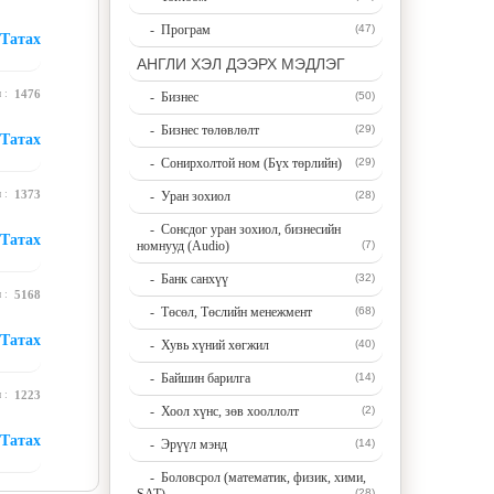
- Програм
(47)
Татах
АНГЛИ ХЭЛ ДЭЭРХ МЭДЛЭГ
н :
1476
- Бизнес
(50)
- Бизнес төлөвлөлт
(29)
Татах
- Сонирхолтой ном (Бүх төрлийн)
(29)
н :
1373
- Уран зохиол
(28)
- Сонсдог уран зохиол, бизнесийн
Татах
номнууд (Audio)
(7)
- Банк санхүү
(32)
н :
5168
- Төсөл, Төслийн менежмент
(68)
Татах
- Хувь хүний хөгжил
(40)
- Байшин барилга
(14)
н :
1223
- Хоол хүнс, зөв хооллолт
(2)
Татах
- Эрүүл мэнд
(14)
- Боловсрол (математик, физик, хими,
(28)