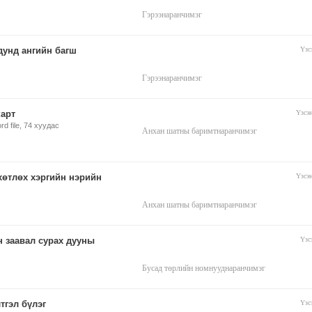
Гэрээ
наранчимэг
унд ангийн багш
Үзс
Гэрээ
наранчимэг
арт
Үзсэ
d file, 74 хуудас
Анхан шатны баримт
наранчимэг
өтлөх хэргийн нэрийн
Үзсэ
Анхан шатны баримт
наранчимэг
 заавал сурах дууны
Үзс
Бусад төрлийн номнууд
наранчимэг
тгэл бүлэг
Үзс