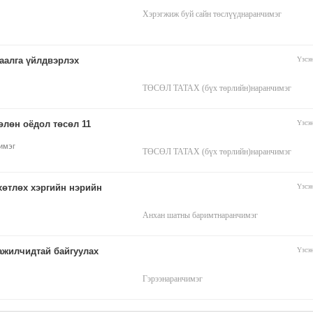
Хэрэгжиж буй сайн төслүүд
наранчимэг
аалга үйлдвэрлэх
Үзсэ
ТӨСӨЛ ТАТАХ (бүх төрлийн)
наранчимэг
өлөн оёдол төсөл 11
Үзсэ
имэг
ТӨСӨЛ ТАТАХ (бүх төрлийн)
наранчимэг
өтлөх хэргийн нэрийн
Үзсэ
Анхан шатны баримт
наранчимэг
ажилчидтай байгуулах
Үзсэ
Гэрээ
наранчимэг