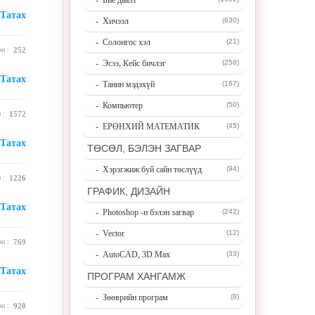
- Бие даалт
Татах
- Хичээл
(630)
- Солонгос хэл
(21)
эн :
252
- Эсээ, Кейс бичлэг
(258)
Татах
- Танин мэдэхүй
(167)
- Компьютер
(50)
н :
1572
- ЕРӨНХИЙ МАТЕМАТИК
(45)
Татах
ТӨСӨЛ, БЭЛЭН ЗАГВАР
- Хэрэгжиж буй сайн төслүүд
(94)
н :
1226
ГРАФИК, ДИЗАЙН
Татах
- Photoshop -н бэлэн загвар
(242)
- Vector
(12)
эн :
769
- AutoCAD, 3D Max
(33)
Татах
ПРОГРАМ ХАНГАМЖ
- Зөөврийн програм
(8)
эн :
920