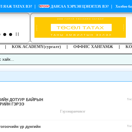
|
|
Л ЯАЖ ТАТАХ ВЭ?
ДАНСАА ХЭРХЭН ЦЭНЭГЛЭХ ВЭ?
Холбоо ба
|
|
|
KOK ACADEMY(сургалт)
ОФФИС ХАНГАМЖ
KO
ИЙН ДОТУУР БАЙРЫН
Үзс
РИЙН ГЭРЭЭ
Гэрээ
наранчимэг
огоочийн үр дүнгийн
Үзс