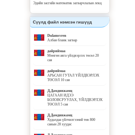
Эдийн засгийн математик загварчлалын лекц
Сүүлд файл нэмсэн гишүүд
Dulamsvren
Албан бланк загвар
дайриймаа
Мөнгөн аяга үйлдвэрлэх төсөл 20
сая
дайриймаа
АРЬСАН ГУТАЛ ҮЙЛДВЭРЛЭХ
ТӨСӨЛ 10 сая
Д.Дамдинжамц
ЦАГААН ИДЭЭ
БОЛОВСРУУЛАХ, ҮЙЛДВЭРЛЭХ
ТӨСӨЛ 5 сая
Д.Дамдинжамц
Худалдаа үйлчилгээний төв 800
саяын 28 хуудас
Д.Дамдинжамц