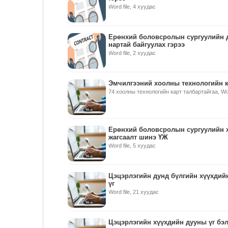
Word file, 4 хуудас
Ерөнхий боловсролын сургуулийн д
нартай байгуулах гэрээ
Word file, 2 хуудас
Эмчилгээний хоолны технологийн к
74 хоолны технологийн карт талбартайгаа, Wor
Ерөнхий боловсролын сургуулийн х
жагсаалт шинэ ҮЖ
Word file, 5 хуудас
Цэцэрлэгийн дунд бүлгийн хүүхдийн
үг
Word file, 21 хуудас
Цэцэрлэгийн хүүхдийн дууны үг бэл