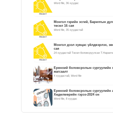
Word file, 36 хуудас
Монгол гэрийн эсгий, Барилгын дул
төсөл 16 сая
Word file, 35 хуудастай
Монгол дээл хувцас үйлдвэрлэх, зө
сая
24 хуудастай Төсөл боловсруулсан Т.Наранч
Ерөнхий боловсролын сургуулийн х
жагсаалт
4 хуудастай, Word file
Ерөнхий боловсролын сургуулийн 
Хөдөлмөрийн гэрээ-2024 он
Word file, 8 хуудас