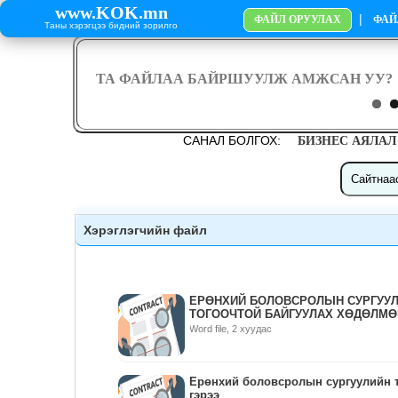
www.KOK.mn
|
ФАЙЛ ОРУУЛАХ
ФАЙ
Таны хэрэгцээ бидний зорилго
САНАЛ БОЛГОХ:
БИЗНЕС АЯЛАЛ
Хэрэглэгчийн файл
ЕРӨНХИЙ БОЛОВСРОЛЫН СУРГУУЛ
ТОГООЧТОЙ БАЙГУУЛАХ ХӨДӨЛМӨ
Word file, 2 хуудас
Ерөнхий боловсролын сургуулийн т
гэрээ