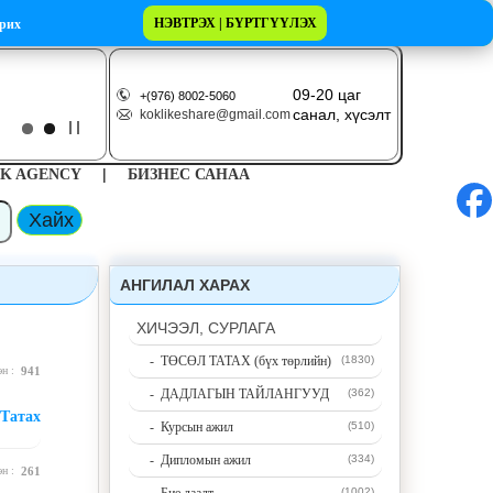
НЭВТРЭХ | БҮРТГҮҮЛЭХ
рих
09-20 цаг
+(976) 8002-5060
санал, хүсэлт
koklikeshare@gmail.com
|
K AGENCY
БИЗНЕС САНАА
АНГИЛАЛ ХАРАХ
ХИЧЭЭЛ, СУРЛАГА
- ТӨСӨЛ ТАТАХ (бүх төрлийн)
(1830)
эн :
941
- ДАДЛАГЫН ТАЙЛАНГУУД
(362)
Татах
- Курсын ажил
(510)
- Дипломын ажил
(334)
эн :
261
(1002)