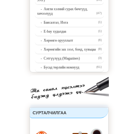
SAT)
- Англи хэлний сурах бичгүүд,
хичээлүүд
(47)
- Баясалгал, Иога
(1)
- E-bay худалдаа
(1)
- Хөрөнгө орууллалт
(6)
- Хөрөнгийн зах зээл, бонд, хувьцаа
(8)
- Сэтгүүлүүд (Magazines)
(3)
- Бусад төрлийн номнууд
(61)
СУРТАЛЧИЛГАА