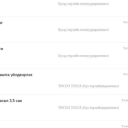
Бусад төрлийн номнууд
наранчимэг
эг
Үзс
Бусад төрлийн номнууд
наранчимэг
ги
Үзс
Бусад төрлийн номнууд
наранчимэг
аалга үйлдвэрлэх
Үзс
ТӨСӨЛ ТАТАХ (бүх төрлийн)
наранчимэг
өсөл 3.5 сая
Үзсэ
ТӨСӨЛ ТАТАХ (бүх төрлийн)
наранчимэг
Үзсэ