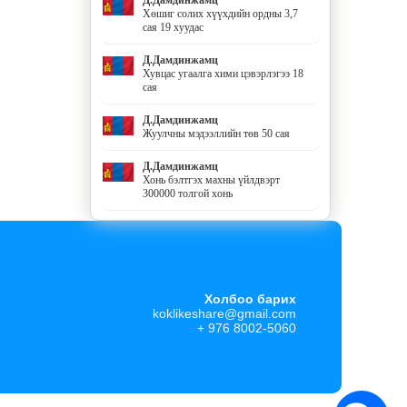
Хөшиг солих хүүхдийн ордны 3,7
сая 19 хуудас
Д.Дамдинжамц
Хувцас угаалга хими цэвэрлэгээ 18
сая
Д.Дамдинжамц
Жуулчны мэдээллийн төв 50 сая
Д.Дамдинжамц
Хонь бэлтгэх махны үйлдвэрт
300000 толгой хонь
Холбоо барих
koklikeshare@gmail.com
+ 976 8002-5060