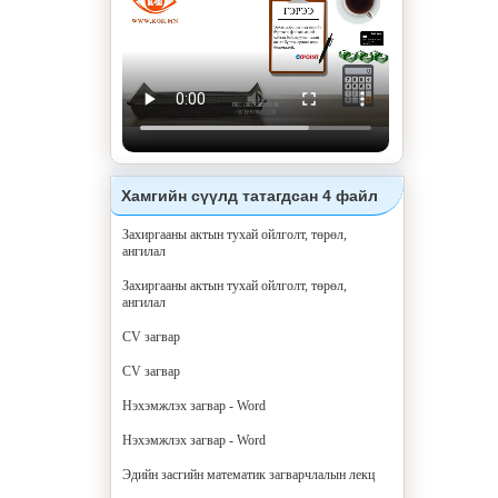
Хамгийн сүүлд татагдсан 4 файл
Захиргааны актын тухай ойлголт, төрөл,
ангилал
Захиргааны актын тухай ойлголт, төрөл,
ангилал
CV загвар
CV загвар
Нэхэмжлэх загвар - Word
Нэхэмжлэх загвар - Word
Эдийн засгийн математик загварчлалын лекц