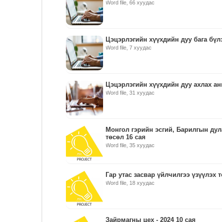
Word file, 66 хуудас
Цэцэрлэгийн хүүхдийн дуу бага бүл
Word file, 7 хуудас
Цэцэрлэгийн хүүхдийн дуу ахлах ан
Word file, 31 хуудас
Монгол гэрийн эсгий, Барилгын дул
төсөл 16 сая
Word file, 35 хуудас
Гар утас засвар үйлчилгээ үзүүлэх т
Word file, 18 хуудас
Зайрмагны цех - 2024 10 сая