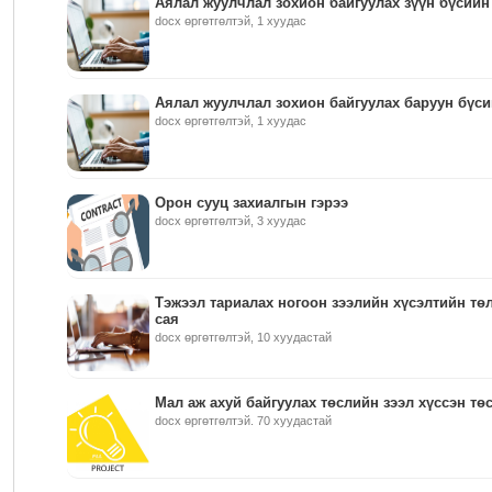
Аялал жуулчлал зохион байгуулах зүүн бүсийн
docx өргөтгөлтэй, 1 хуудас
Аялал жуулчлал зохион байгуулах баруун бүс
docx өргөтгөлтэй, 1 хуудас
Орон сууц захиалгын гэрээ
docx өргөтгөлтэй, 3 хуудас
Тэжээл тариалах ногоон зээлийн хүсэлтийн тө
сая
docx өргөтгөлтэй, 10 хуудастай
Мал аж ахуй байгуулах төслийн зээл хүссэн төс
docx өргөтгөлтэй. 70 хуудастай