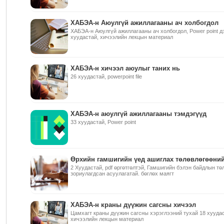
ХАБЭА-н Аюулгүй ажиллагааны ач холбогдол
ХАБЭА-н Аюулгүй ажиллагааны ач холбогдол, Power point дэ
хуудастай, хичээлийн лекцын материал
ХАБЭА-н хичээл аюулыг таних нь
26 хуудастай, powerpoint file
ХАБЭА-н аюулгүй ажиллагааны тэмдэгүүд
33 хуудастай, Power point
Өрхийн гамшигийн үед ашиглах төлөвлөгөөний
2 Хуудастай, pdf өргөтгөлтэй, Гамшигийн бэлэн байдлын т
зориулагдсан асуулагатай. бөглөх маягт
ХАБЭА-н краны дүүжин сагсны хичээл
Цамхагт краны дүүжин сагсны хэрэглээний тухай 18 хуудаст
хичээлийн лекцын материал