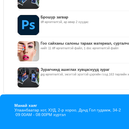
Брошур загвар
tiff өргөтгөлтэй, ар өвөр 2 хуудас
Гоо сайханы салоны тараах материал, сурталч
нийт 11 tiff өргөтгөлтэй файл, 1 doc өргөтгөлтэй файл
Зурагчинд ашиглах хувцаснууд зураг
jpg өргөтгөлтэй, эмэгтэй эрэгтэй цэргийн гээд 163 төрлийн 
Манай хаяг
Улаанбаатар хот, ХУД, 2-р хороо, Дунд Гол гудамж, 34-2
09:00AM - 08:00PM хүртэл