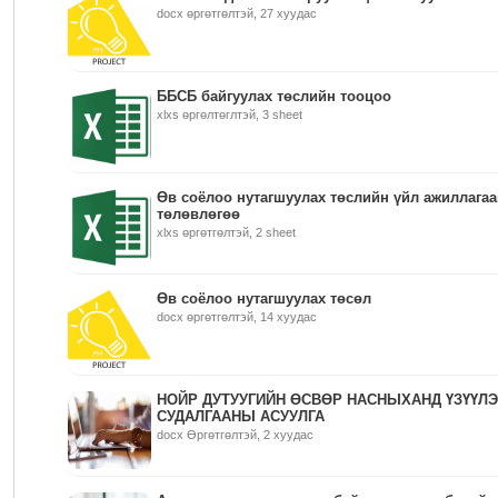
docx өргөтгөлтэй, 27 хуудас
ББСБ байгуулах төслийн тооцоо
xlxs өргөлтөглтэй, 3 sheet
Өв соёлоо нутагшуулах төслийн үйл ажиллага
төлөвлөгөө
xlxs өргөтгөлтэй, 2 sheet
Өв соёлоо нутагшуулах төсөл
docx өргөтгөлтэй, 14 хуудас
НОЙР ДУТУУГИЙН ӨСВӨР НАСНЫХАНД ҮЗҮҮЛ
СУДАЛГААНЫ АСУУЛГА
docx Өргөтгөлтэй, 2 хуудас