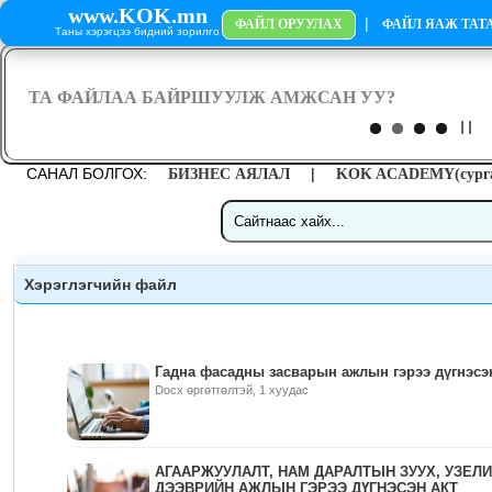
www.KOK.mn
|
ФАЙЛ ОРУУЛАХ
ФАЙЛ ЯАЖ ТАТА
Таны хэрэгцээ бидний зорилго
САНАЛ БОЛГОХ:
|
БИЗНЕС АЯЛАЛ
KOK ACADEMY(сурга
Хэрэглэгчийн файл
Гадна фасадны засварын ажлын гэрээ дүгнэсэн
Docx өргөтгөлтэй, 1 хуудас
АГААРЖУУЛАЛТ, НАМ ДАРАЛТЫН ЗУУХ, УЗЕЛ
ДЭЭВРИЙН АЖЛЫН ГЭРЭЭ ДҮГНЭСЭН АКТ