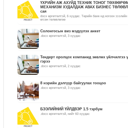
ҮХРИЙН АЖ АХУЙД ТЕХНИК ТОНОГ ТӨХӨӨРӨ
МЕХАНИЗМ ХУДАЛДАЖ АВАХ БИЗНЕС ТӨЛӨВЛ
сая
docx өргөтгөлтэй, 6 хуудас. Төрийн банк-нд ногоон зээлийн
өгсөн төлөвлөгөө
Солонгосын виз мэдүүлэх анкет
.docx өргөтгөлтэй, 3 хуудас
Тендерт оролцох компанид зөвлөх үйлчилгээ ү
гэрээ
.docx өргөтгөлтэй, 2 хуудас
8 нэрийн дэлгүүр байгуулах тооцоо
.docx өргөтгөлтэй, 3 хуудас
БЭЭЛИЙНИЙ ҮЙЛДВЭР 1.5 тэрбум
.docx өргөтгөлтэй, нийт 60 хуудас