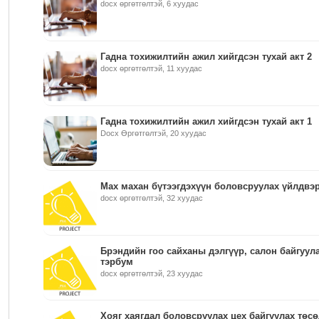
docx өргөтгөлтэй, 6 хуудас
Гадна тохижилтийн ажил хийгдсэн тухай акт 2
docx өргөтгөлтэй, 11 хуудас
Гадна тохижилтийн ажил хийгдсэн тухай акт 1
Docx Өргөтгөлтэй, 20 хуудас
Мах махан бүтээгдэхүүн боловсруулах үйлдвэр
docx өргөтгөлтэй, 32 хуудас
Брэндийн гоо сайханы дэлгүүр, салон байгуула
тэрбум
docx өргөтгөлтэй, 23 хуудас
Хояг хаягдал боловсруулах цех байгуулах төсө