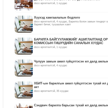
docx өргөтгөлтэй, 1 хуудас
Хүүхэд хамгаалалын бодлого
docx өргөтгөлтэй, 4 хуудас, Барилга болон замын тендерт 
баримт бичиг, тушаалын хамт
БАРИЛГА БАЙГУУЛАМЖИЙГ АШИГЛАЛТАНД ОР
КОМИССЫН ГИШҮҮДИЙН САНАЛЫН ХУУДАС
docx өргөтгөлтэй, 1 хуудас
Чулуун замын ажил гүйцэтгэсэн ил далд ажлын
docx өргөтгөлтэй, 4 хуудас
ХБИТ-ын барилгын ажил гүйцэтгэсэн тухай ил
акт
docx өргөтгөлтэй, 35 хуудас
Сэндвич барилга барьсан тухай ил далд ажлын