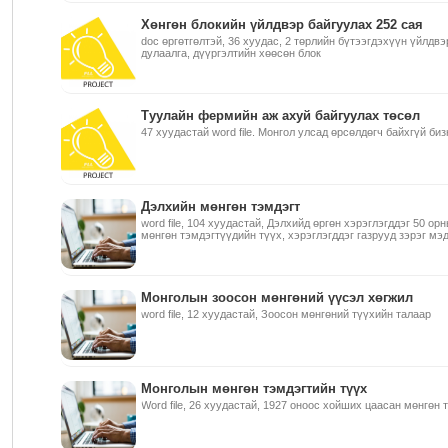
Хөнгөн блокийн үйлдвэр байгуулах 252 сая
doc өргөтгөлтэй, 36 хуудас, 2 төрлийн бүтээгдэхүүн үйлдв
дулаалга, дүүргэлтийн хөөсөн блок
Туулайн фермийн аж ахуй байгуулах төсөл
47 хуудастай word file. Монгол улсад өрсөлдөгч байхгүй биз
Дэлхийн мөнгөн тэмдэгт
word file, 104 хуудастай, Дэлхийд өргөн хэрэглэгддэг 50 ор
мөнгөн тэмдэгтүүдийн түүх, хэрэглэгддэг газрууд зэрэг мэ
Монголын зоосон мөнгөний үүсэл хөгжил
word file, 12 хуудастай, Зоосон мөнгөний түүхийн талаар
Монголын мөнгөн тэмдэгтийн түүх
Word file, 26 хуудастай, 1927 оноос хойших цаасан мөнгөн 