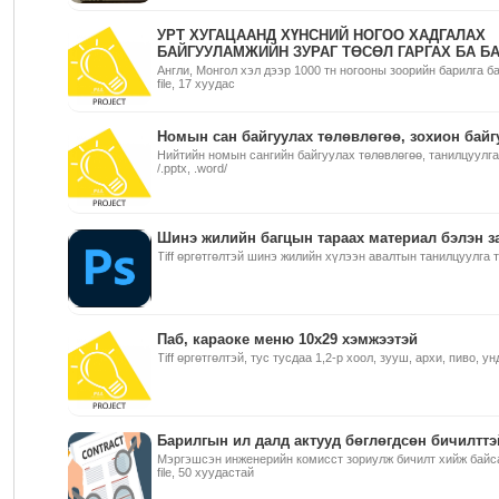
УРТ ХУГАЦААНД ХҮНСНИЙ НОГОО ХАДГАЛАХ
БАЙГУУЛАМЖИЙН ЗУРАГ ТӨСӨЛ ГАРГАХ БА Б
Англи, Монгол хэл дээр 1000 тн ногооны зоорийн барилга б
file, 17 хуудас
Номын сан байгуулах төлөвлөгөө, зохион байг
Нийтийн номын сангийн байгуулах төлөвлөгөө, танилцуулга
/.pptx, .word/
Шинэ жилийн багцын тараах материал бэлэн з
Tiff өргөтгөлтэй шинэ жилийн хүлээн авалтын танилцуулга 
Паб, караоке меню 10х29 хэмжээтэй
Tiff өргөтгөлтэй, тус тусдаа 1,2-р хоол, зууш, архи, пиво, у
Барилгын ил далд актууд бөглөгдсөн бичилттэ
Мэргэшсэн инженерийн комисст зориулж бичилт хийж байса
file, 50 хуудастай