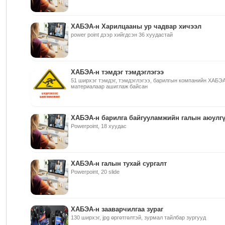
ХАБЭА-н Харилцааны ур чадвар хичээл
power point дээр хийгдсэн 36 хуудастай
ХАБЭА-н тэмдэг тэмдэглэгээ
51 ширхэг тэмдэг, тэмдэглэгээ, барилгын компанийн ХАБЭ
материалаар ашиглаж байсан
ХАБЭА-н барилга байгууламжийн галын аюулгү
Powerpoint, 18 хуудас
ХАБЭА-н галын тухай сургалт
Powerpoint, 20 slide
ХАБЭА-н зааварчилгаа зураг
130 ширхэг, jpg өргөтгөлтэй, зурмал тайлбар зургууд