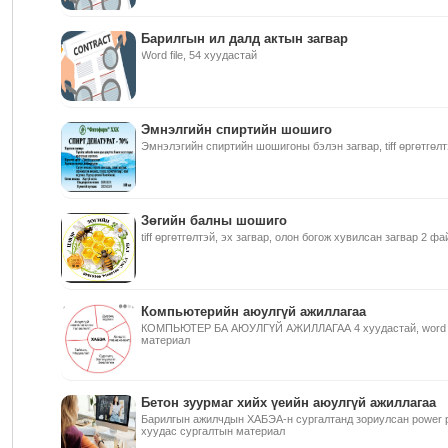
Барилгын ил далд актын загвар
Word file, 54 хуудастай
Эмнэлгийн спиртийн шошиго
Эмнэлэгийн спиртийн шошигоны бэлэн загвар, tiff өргөтгөлт
Зөгийн балны шошиго
tiff өргөтгөлтэй, эх загвар, олон богож хувилсан загвар 2 фа
Компьютерийн аюулгүй ажиллагаа
КОМПЬЮТЕР БА АЮУЛГҮЙ АЖИЛЛАГАА 4 хуудастай, word д
материал
Бетон зуурмаг хийх үеийн аюулгүй ажиллагаа
Барилгын ажилчдын ХАБЭА-н сургалтанд зориулсан power po
хуудас сургалтын материал