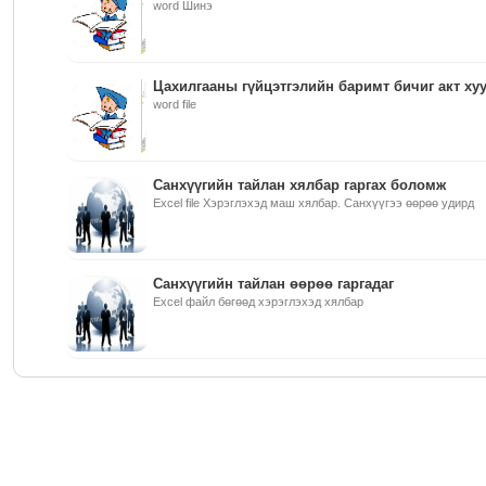
word Шинэ
Цахилгааны гүйцэтгэлийн баримт бичиг акт ху
word file
Санхүүгийн тайлан хялбар гаргах боломж
Excel file Хэрэглэхэд маш хялбар. Санхүүгээ өөрөө удирд
Санхүүгийн тайлан өөрөө гаргадаг
Excel файл бөгөөд хэрэглэхэд хялбар