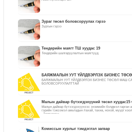
Зураг төсөл боловсоруулах гэрээ
Зургын гэрээ
Тендерийн маягт ТШ хуудас 19
Тендерийн шалгаруулалтын маягтууд
БАЯЖМАЛЫН УУТ ҮЙЛДВЭРЛЭХ БИЗНЕС ТӨСӨ
БАЯЖМАЛЫН УУТ ҮЙЛДВЭРЛЭХ БИЗНЕС ТӨСӨЛ МАШ С
БОЛОВСОРУУЛАЛТТАЙ
Малын дайвар бүтээгдэхүүний төсөл хуудас15 
Малын дайвар бүтээгдэхүүнээс энзимийн бэлдмэл гарган а
гэрийн тэжээмэл амьтадын /гахай, тахиа, нохой, муур/ хоо
үйлдвэрлэх
Комиссын хурлыг тэмдэглэл загвар