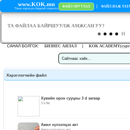
www.KOK.mn
|
ФАЙЛ ОРУУЛАХ
ФАЙЛ ЯАЖ ТАТА
Таны хэрэгцээ бидний зорилго
САНАЛ БОЛГОХ:
|
БИЗНЕС АЯЛАЛ
KOK ACADEMY(сурга
Хэрэглэгчийн файл
Хувийн орон сууцны 3 d загвар
3 d file
Ажил хүлээлцэх акт
Ажил хүлээлцэх акт