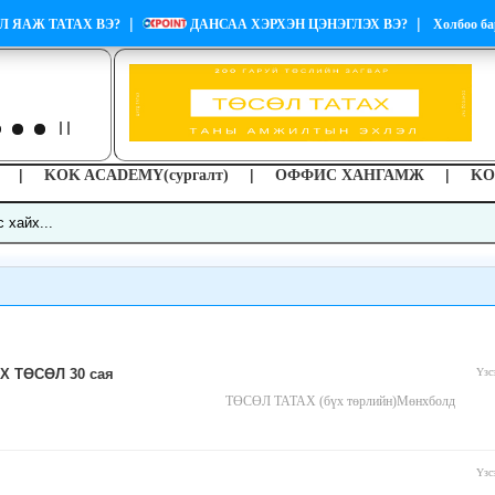
|
|
Л ЯАЖ ТАТАХ ВЭ?
ДАНСАА ХЭРХЭН ЦЭНЭГЛЭХ ВЭ?
Холбоо ба
|
|
|
KOK ACADEMY(сургалт)
ОФФИС ХАНГАМЖ
KO
 ТӨСӨЛ 30 сая
Үзс
ТӨСӨЛ ТАТАХ (бүх төрлийн)
Мөнхболд
Үзс