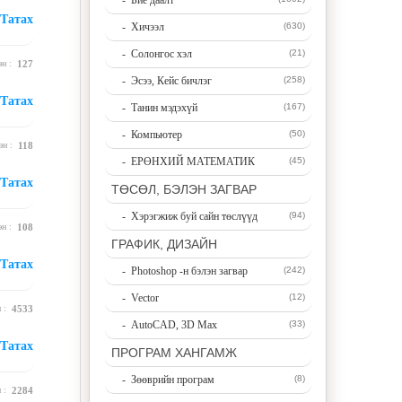
- Бие даалт
Татах
- Хичээл
(630)
- Солонгос хэл
(21)
эн :
127
- Эсээ, Кейс бичлэг
(258)
Татах
- Танин мэдэхүй
(167)
- Компьютер
(50)
эн :
118
- ЕРӨНХИЙ МАТЕМАТИК
(45)
Татах
ТӨСӨЛ, БЭЛЭН ЗАГВАР
- Хэрэгжиж буй сайн төслүүд
(94)
эн :
108
ГРАФИК, ДИЗАЙН
Татах
- Photoshop -н бэлэн загвар
(242)
- Vector
(12)
н :
4533
- AutoCAD, 3D Max
(33)
Татах
ПРОГРАМ ХАНГАМЖ
- Зөөврийн програм
(8)
н :
2284