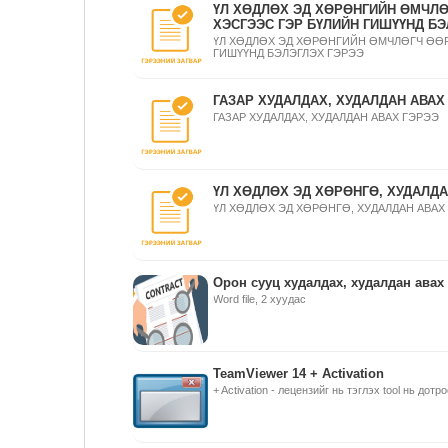
ҮЛ ХӨДЛӨХ ЭД ХӨРӨНГИЙН ӨМЧЛӨ
ХЭСГЭЭС ГЭР БҮЛИЙН ГИШҮҮНД БЭ
ҮЛ ХӨДЛӨХ ЭД ХӨРӨНГИЙН ӨМЧЛӨГЧ ӨӨР
ГИШҮҮНД БЭЛЭГЛЭХ ГЭРЭЭ
ГАЗАР ХУДАЛДАХ, ХУДАЛДАН АВАХ
ГАЗАР ХУДАЛДАХ, ХУДАЛДАН АВАХ ГЭРЭЭ
ҮЛ ХӨДЛӨХ ЭД ХӨРӨНГӨ, ХУДАЛДА
ҮЛ ХӨДЛӨХ ЭД ХӨРӨНГӨ, ХУДАЛДАН АВАХ
Орон сууц худалдах, худалдан авах 
Word file, 2 хуудас
TeamViewer 14 + Activation
+ Activation - лецензийг нь тэглэх tool нь дотр