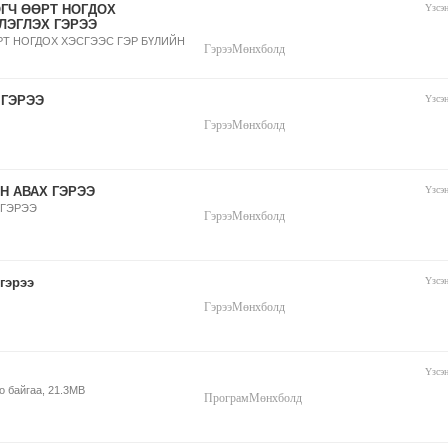
ГЧ ӨӨРТ НОГДОХ
Үзсэ
ЛЭГЛЭХ ГЭРЭЭ
Т НОГДОХ ХЭСГЭЭС ГЭР БҮЛИЙН
Гэрээ
Мөнхболд
 ГЭРЭЭ
Үзсэ
Гэрээ
Мөнхболд
Н АВАХ ГЭРЭЭ
Үзсэ
 ГЭРЭЭ
Гэрээ
Мөнхболд
гэрээ
Үзсэ
Гэрээ
Мөнхболд
Үзсэ
оо байгаа, 21.3MB
Програм
Мөнхболд