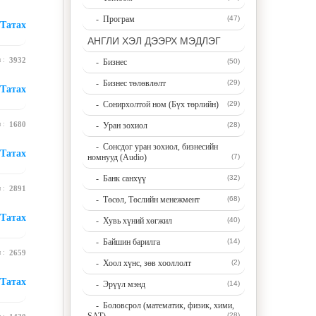
- Програм
(47)
Татах
АНГЛИ ХЭЛ ДЭЭРХ МЭДЛЭГ
н :
3932
- Бизнес
(50)
- Бизнес төлөвлөлт
(29)
Татах
- Сонирхолтой ном (Бүх төрлийн)
(29)
н :
1680
- Уран зохиол
(28)
- Сонсдог уран зохиол, бизнесийн
Татах
номнууд (Audio)
(7)
- Банк санхүү
(32)
н :
2891
- Төсөл, Төслийн менежмент
(68)
Татах
- Хувь хүний хөгжил
(40)
- Байшин барилга
(14)
н :
2659
- Хоол хүнс, зөв хооллолт
(2)
Татах
- Эрүүл мэнд
(14)
- Боловсрол (математик, физик, хими,
(28)