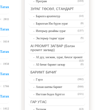
- Програм
(103)
Татах
ЗУРАГ ТӨСӨЛ, СТАНДАРТ
- Барилга архитектур
(14)
н :
2011
- Барилгын Иж бүрэн зураг
(9)
Татах
- Интерьер дизайны зураг
(137)
- Экстерьер /гадна/ зураг
(5)
н :
1614
AI PROMPT ЗАГВАР (Бэлэн
промпт загвар)
Татах
- AI дуу, хөгжим, зураг, бичлэг промпт
(12)
н :
1950
- AI бичиг баримт загвар
(0)
БАРИМТ БИЧИГ
Татах
- Гэрээ
(392)
н :
1766
- Анхан шатны баримт
(568)
- Нягтлан бодох бүртгэл
(221)
Татах
ГАР УТАС
н :
1412
- Тоглоом
(13)