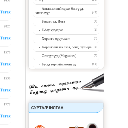
SAT)
н :
1430
- Англи хэлний сурах бичгүүд,
Татах
хичээлүүд
(47)
- Баясалгал, Иога
(1)
н :
2825
- E-bay худалдаа
(1)
Татах
- Хөрөнгө орууллалт
(6)
- Хөрөнгийн зах зээл, бонд, хувьцаа
(8)
н :
1576
- Сэтгүүлүүд (Magazines)
(3)
Татах
- Бусад төрлийн номнууд
(61)
н :
1538
Татах
н :
1777
СУРТАЛЧИЛГАА
Татах