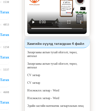
н :
1530
Татах
н :
4853
Татах
Хамгийн сүүлд татагдсан 4 файл
н :
1250
Захиргааны актын тухай ойлголт, төрөл,
ангилал
Татах
Захиргааны актын тухай ойлголт, төрөл,
ангилал
н :
5537
CV загвар
Татах
CV загвар
Нэхэмжлэх загвар - Word
н :
4608
Нэхэмжлэх загвар - Word
Татах
Эдийн засгийн математик загварчлалын лекц