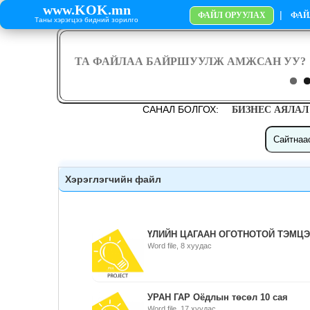
www.KOK.mn
|
ФАЙЛ ОРУУЛАХ
ФАЙ
Таны хэрэгцээ бидний зорилго
САНАЛ БОЛГОХ:
БИЗНЕС АЯЛАЛ
Хэрэглэгчийн файл
ҮЛИЙН ЦАГААН ОГОТНОТОЙ ТЭМЦЭХ
Word file, 8 хуудас
УРАН ГАР Оёдлын төсөл 10 сая
Word file, 17 хуудас