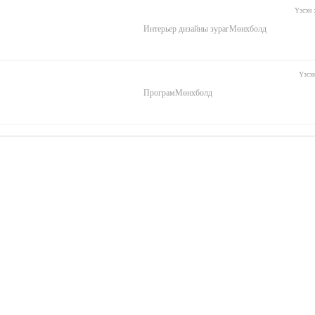
Үзсэн
Интерьер дизайны зураг
Мөнхболд
Үзсэ
Програм
Мөнхболд