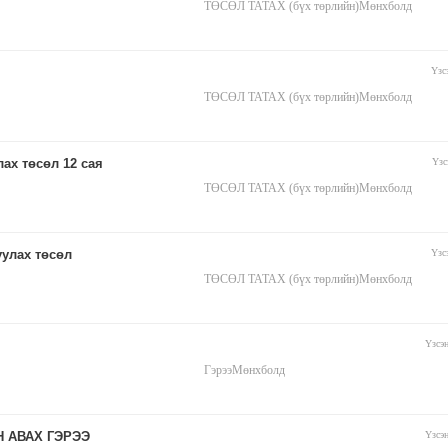
ТӨСӨЛ ТАТАХ (бүх төрлийн)
Мөнхболд
Үзс
ТӨСӨЛ ТАТАХ (бүх төрлийн)
Мөнхболд
ах төсөл 12 сая
Үзс
ТӨСӨЛ ТАТАХ (бүх төрлийн)
Мөнхболд
улах төсөл
Үзс
ТӨСӨЛ ТАТАХ (бүх төрлийн)
Мөнхболд
Үзсэ
Гэрээ
Мөнхболд
Н АВАХ ГЭРЭЭ
Үзсэ