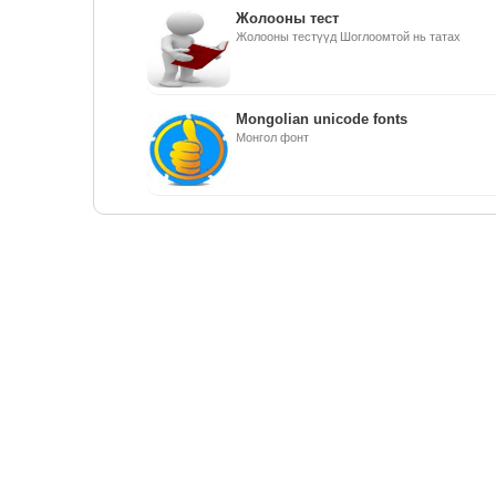
Жолооны тест
Жолооны тестүүд Шоглоомтой нь татах
Mongolian unicode fonts
Монгол фонт