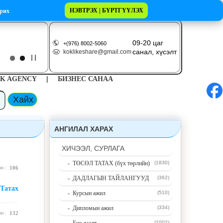
НЭВТРЭХ | БҮРТГҮҮЛЭХ
рих
09-20 цаг
+(976) 8002-5060
санал, хүсэлт
koklikeshare@gmail.com
|
K AGENCY
БИЗНЕС САНАА
АНГИЛАЛ ХАРАХ
ХИЧЭЭЛ, СУРЛАГА
- ТӨСӨЛ ТАТАХ (бүх төрлийн)
(1830)
эн :
106
- ДАДЛАГЫН ТАЙЛАНГУУД
(362)
Татах
- Курсын ажил
(510)
- Дипломын ажил
(334)
эн :
132
(1002)