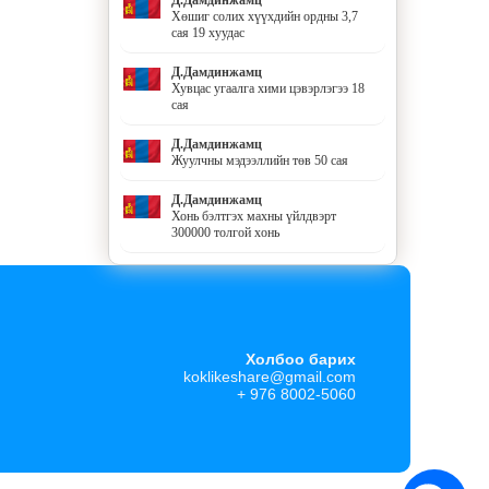
Хөшиг солих хүүхдийн ордны 3,7
сая 19 хуудас
Д.Дамдинжамц
Хувцас угаалга хими цэвэрлэгээ 18
сая
Д.Дамдинжамц
Жуулчны мэдээллийн төв 50 сая
Д.Дамдинжамц
Хонь бэлтгэх махны үйлдвэрт
300000 толгой хонь
Холбоо барих
koklikeshare@gmail.com
+ 976 8002-5060