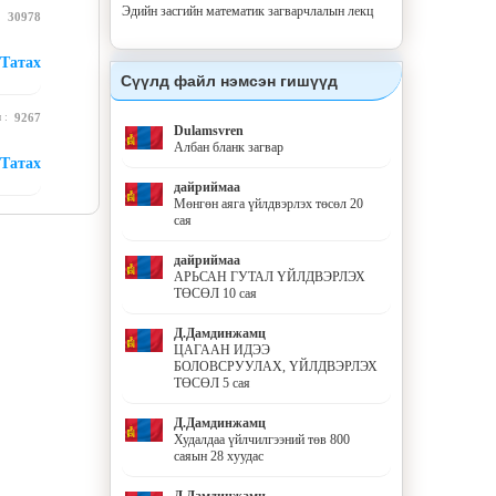
Эдийн засгийн математик загварчлалын лекц
 :
30978
Татах
Сүүлд файл нэмсэн гишүүд
н :
9267
Dulamsvren
Албан бланк загвар
Татах
дайриймаа
Мөнгөн аяга үйлдвэрлэх төсөл 20
сая
дайриймаа
АРЬСАН ГУТАЛ ҮЙЛДВЭРЛЭХ
ТӨСӨЛ 10 сая
Д.Дамдинжамц
ЦАГААН ИДЭЭ
БОЛОВСРУУЛАХ, ҮЙЛДВЭРЛЭХ
ТӨСӨЛ 5 сая
Д.Дамдинжамц
Худалдаа үйлчилгээний төв 800
саяын 28 хуудас
Д.Дамдинжамц